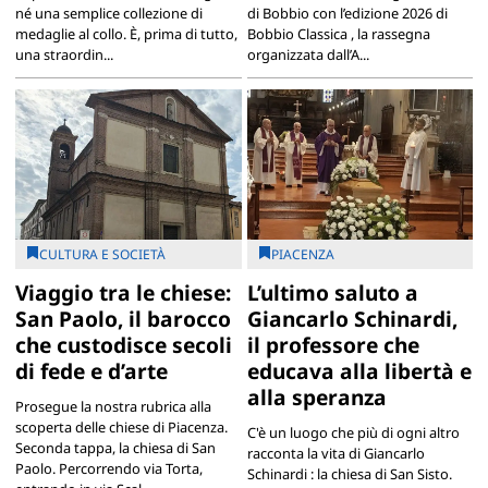
né una semplice collezione di
di Bobbio con l’edizione 2026 di
medaglie al collo. È, prima di tutto,
Bobbio Classica , la rassegna
una straordin...
organizzata dall’A...
CULTURA E SOCIETÀ
PIACENZA
Viaggio tra le chiese:
L’ultimo saluto a
San Paolo, il barocco
Giancarlo Schinardi,
che custodisce secoli
il professore che
di fede e d’arte
educava alla libertà e
alla speranza
Prosegue la nostra rubrica alla
scoperta delle chiese di Piacenza.
C'è un luogo che più di ogni altro
Seconda tappa, la chiesa di San
racconta la vita di Giancarlo
Paolo. Percorrendo via Torta,
Schinardi : la chiesa di San Sisto.