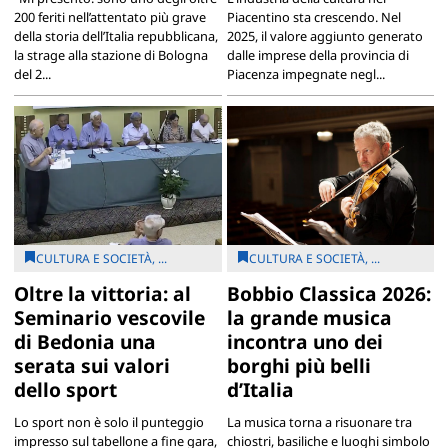
200 feriti nell’attentato più grave
Piacentino sta crescendo. Nel
della storia dell’Italia repubblicana,
2025, il valore aggiunto generato
la strage alla stazione di Bologna
dalle imprese della provincia di
del 2...
Piacenza impegnate negl...
CULTURA E SOCIETÀ, ...
CULTURA E SOCIETÀ, ...
Oltre la vittoria: al
Bobbio Classica 2026:
Seminario vescovile
la grande musica
di Bedonia una
incontra uno dei
serata sui valori
borghi più belli
dello sport
d’Italia
Lo sport non è solo il punteggio
La musica torna a risuonare tra
impresso sul tabellone a fine gara,
chiostri, basiliche e luoghi simbolo