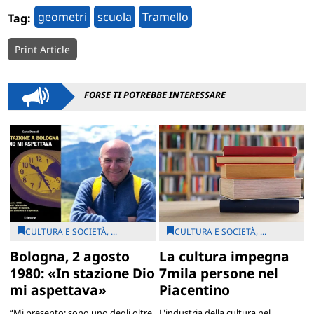
geometri
scuola
Tramello
Tag:
Print Article
FORSE TI POTREBBE INTERESSARE
CULTURA E SOCIETÀ, ...
CULTURA E SOCIETÀ, ...
Bologna, 2 agosto
La cultura impegna
1980: «In stazione Dio
7mila persone nel
mi aspettava»
Piacentino
“Mi presento: sono uno degli oltre
L'industria della cultura nel