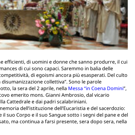
 efficienti, di uomini e donne che sanno produrre, il cui
rmances di cui sono capaci. Saremmo in balia delle
 competitività, di egoismi ancora più esasperati. Del culto
a disumanizzazione collettiva”. Sono le parole
o, la sera del 2 aprile, nella
Messa “in Coena Domini
”,
scovo emerito mons. Gianni Ambrosio, dal vicario
la Cattedrale e dai padri scalabriniani.
 memoria dell’istituzione dell’Eucaristia e del sacerdozio:
e il suo Corpo e il suo Sangue sotto i segni del pane e del
ato, ma continua a farsi presente, sera dopo sera, nella