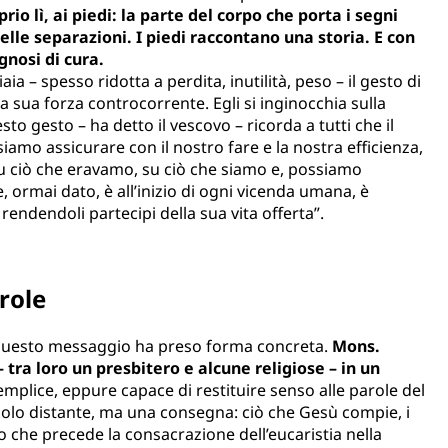
o lì, ai piedi: la parte del corpo che porta i segni
elle separazioni. I piedi raccontano una storia. E con
gnosi di cura.
ia – spesso ridotta a perdita, inutilità, peso – il gesto di
a sua forza controcorrente. Egli si inginocchia sulla
esto gesto – ha detto il vescovo – ricorda a tutti che il
amo assicurare con il nostro fare e la nostra efficienza,
u ciò che eravamo, su ciò che siamo e, possiamo
, ormai dato, è all’inizio di ogni vicenda umana, è
, rendendoli partecipi della sua vita offerta”.
arole
, questo messaggio ha preso forma concreta.
Mons.
– tra loro un presbitero e alcune religiose – in un
mplice, eppure capace di restituire senso alle parole del
bolo distante, ma una consegna: ciò che Gesù compie, i
o che precede la consacrazione dell’eucaristia nella