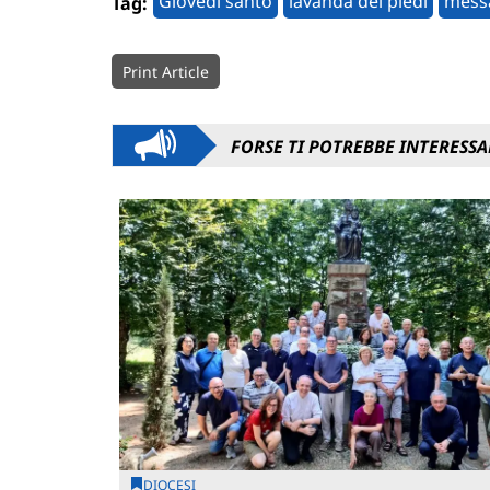
Giovedì santo
lavanda dei piedi
messa
Tag:
Print Article
FORSE TI POTREBBE INTERESSA
DIOCESI