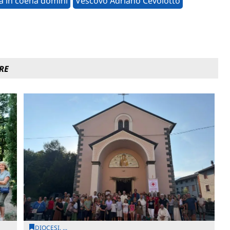
 in coena domini
Vescovo Adriano Cevolotto
RE
DIOCESI, ...