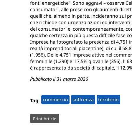
fonti energetiche”. Sono aggravi – osserva Ce
consumatori, alle prese con gli aumenti diret
quelli che, almeno in parte, incideranno sui pr
che richiede con urgenza azioni ed interventi 
dei consumatori e, contemporaneamente, cons
qualche certezza in più questa difficile fase c
Imprese ha fotografato la presenza di 4.751 im
realtà imprenditoriali piacentine), di cui il 58,
(1.956). Delle 4.751 imprese attive nel commercio
femminile (1.290) e il 7,5% giovanile (356). Il 
è rappresentato da società di capitale, il 12,9
Pubblicato il 31 marzo 2026
commercio
soffrenza
territorio
Tag:
Print Article