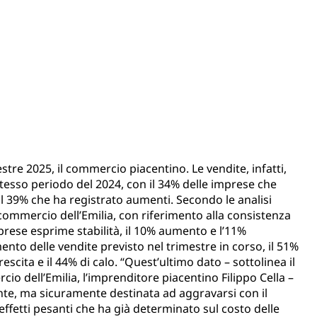
stre 2025, il commercio piacentino. Le vendite, infatti,
stesso periodo del 2024, con il 34% delle imprese che
à, il 39% che ha registrato aumenti. Secondo le analisi
i commercio dell’Emilia, con riferimento alla consistenza
mprese esprime stabilità, il 10% aumento e l’11%
nto delle vendite previsto nel trimestre in corso, il 51%
crescita e il 44% di calo. “Quest’ultimo dato – sottolinea il
io dell’Emilia, l’imprenditore piacentino Filippo Cella –
te, ma sicuramente destinata ad aggravarsi con il
effetti pesanti che ha già determinato sul costo delle