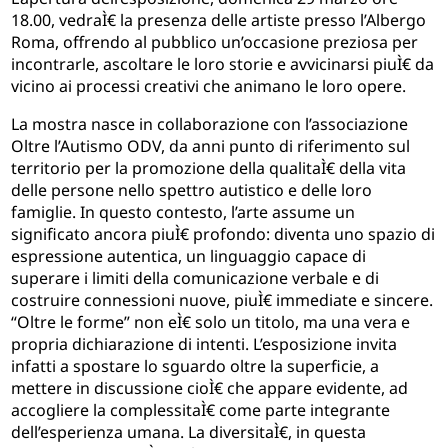
18.00,
vedraÌ€ la presenza delle artiste presso l’Albergo
Roma, offrendo al pubblico un’occasione preziosa per
incontrarle, ascoltare le loro storie e avvicinarsi piuÌ€
da
vicino ai processi creativi che animano le loro opere.
La mostra nasce in collaborazione con l’associazione
Oltre l’Autismo ODV, da anni punto di riferimento sul
territorio per la promozione della qualitaÌ€ della vita
delle persone nello spettro autistico e delle loro
famiglie. In questo contesto, l’arte assume un
significato ancora piuÌ€ profondo: diventa uno spazio di
espressione autentica, un linguaggio capace di
superare i limiti della comunicazione verbale e di
costruire connessioni nuove, piuÌ€ immediate e sincere.
“Oltre le forme” non eÌ€ solo un titolo, ma una vera e
propria dichiarazione di intenti. L’esposizione invita
infatti a spostare lo sguardo oltre la superficie, a
mettere in discussione cioÌ€ che appare evidente, ad
accogliere la complessitaÌ€ come parte integrante
dell’esperienza umana. La diversitaÌ€, in questa