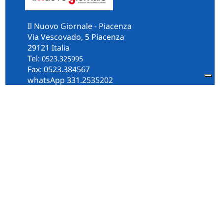
Il Nuovo Giornale - Piacenza
Via Vescovado, 5 Piacenza
29121 Italia
Tel:
0523.325995
Fax: 0523.384567
whatsApp 331.2535202
Facebook
il.n.giornale
Amministrazione Trasparente
Piacenza
Diocesi
Cultura e Società
Territorio
Persone e Storie
Chi Siamo
Contatti
Informativa Privacy