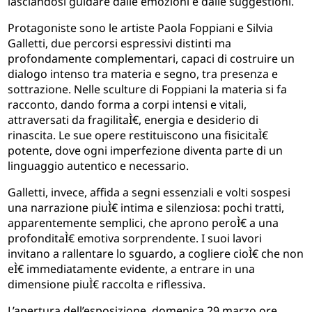
lasciandosi guidare dalle emozioni e dalle suggestioni.
Protagoniste sono le artiste Paola Foppiani e Silvia
Galletti, due percorsi espressivi distinti ma
profondamente complementari, capaci di costruire un
dialogo intenso tra materia e segno, tra presenza e
sottrazione. Nelle sculture di Foppiani la materia si fa
racconto, dando forma a corpi intensi e vitali,
attraversati da fragilitaÌ€, energia e desiderio di
rinascita. Le sue opere restituiscono una fisicitaÌ€
potente, dove ogni imperfezione diventa parte di un
linguaggio autentico e necessario.
Galletti, invece, affida a segni essenziali e volti sospesi
una narrazione piuÌ€ intima e silenziosa: pochi tratti,
apparentemente semplici, che aprono peroÌ€ a una
profonditaÌ€ emotiva sorprendente. I suoi lavori
invitano a rallentare lo sguardo, a cogliere cioÌ€ che non
eÌ€ immediatamente evidente, a entrare in una
dimensione piuÌ€ raccolta e riflessiva.
L’apertura dell’esposizione
, domenica 29 marzo ore