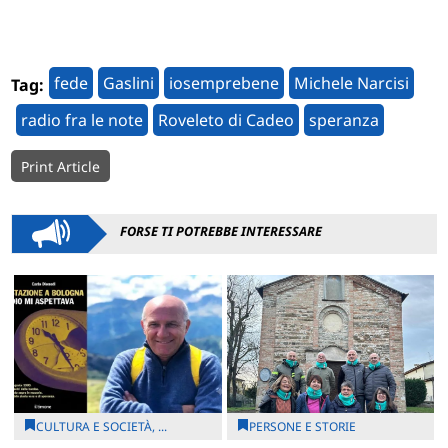
fede
Gaslini
iosemprebene
Michele Narcisi
Tag:
radio fra le note
Roveleto di Cadeo
speranza
Print Article
FORSE TI POTREBBE INTERESSARE
CULTURA E SOCIETÀ, ...
PERSONE E STORIE