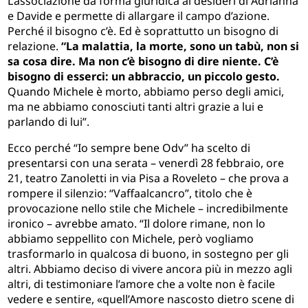
L’associazione dà forma giuridica ai desideri di Adrianna
e Davide e permette di allargare il campo d’azione.
Perché il bisogno c’è. Ed è soprattutto un bisogno di
relazione.
“La malattia, la morte, sono un tabù, non si
sa cosa dire. Ma non c’è bisogno di dire niente. C’è
bisogno di esserci: un abbraccio, un piccolo gesto.
Quando Michele è morto, abbiamo perso degli amici,
ma ne abbiamo conosciuti tanti altri grazie a lui e
parlando di lui”.
Ecco perché “Io sempre bene Odv” ha scelto di
presentarsi con una serata – venerdì 28 febbraio, ore
21, teatro Zanoletti in via Pisa a Roveleto – che prova a
rompere il silenzio: “Vaffaalcancro”, titolo che è
provocazione nello stile che Michele – incredibilmente
ironico – avrebbe amato. “Il dolore rimane, non lo
abbiamo seppellito con Michele, però vogliamo
trasformarlo in qualcosa di buono, in sostegno per gli
altri. Abbiamo deciso di vivere ancora più in mezzo agli
altri, di testimoniare l’amore che a volte non è facile
vedere e sentire, «quell’Amore nascosto dietro scene di