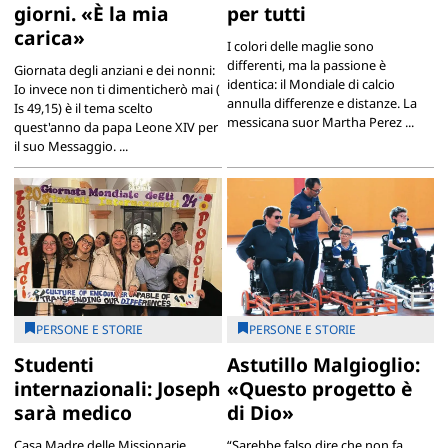
giorni. «È la mia
per tutti
carica»
I colori delle maglie sono
differenti, ma la passione è
Giornata degli anziani e dei nonni:
identica: il Mondiale di calcio
Io invece non ti dimenticherò mai (
annulla differenze e distanze. La
Is 49,15) è il tema scelto
messicana suor Martha Perez ...
quest'anno da papa Leone XIV per
il suo Messaggio. ...
PERSONE E STORIE
PERSONE E STORIE
Studenti
Astutillo Malgioglio:
internazionali: Joseph
«Questo progetto è
sarà medico
di Dio»
Casa Madre delle Missionarie
“Sarebbe falso dire che non fa