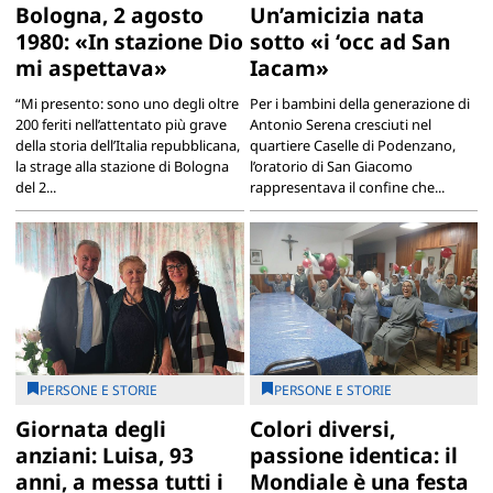
Bologna, 2 agosto
Un’amicizia nata
1980: «In stazione Dio
sotto «i ‘occ ad San
mi aspettava»
Iacam»
“Mi presento: sono uno degli oltre
Per i bambini della generazione di
200 feriti nell’attentato più grave
Antonio Serena cresciuti nel
della storia dell’Italia repubblicana,
quartiere Caselle di Podenzano,
la strage alla stazione di Bologna
l’oratorio di San Giacomo
del 2...
rappresentava il confine che...
PERSONE E STORIE
PERSONE E STORIE
Giornata degli
Colori diversi,
anziani: Luisa, 93
passione identica: il
anni, a messa tutti i
Mondiale è una festa