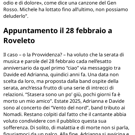
odio e di dolore», come dice una canzone del Gen
Rosso. Michele ha lottato fino all’ultimo, non possiamo
deluderlo”.
Appuntamento il 28 febbraio a
Roveleto
Il caso – o la Provvidenza? – ha voluto che la serata di
musica e parole del 28 febbraio cada nell’esatto
anniversario da quel primo “ciao” via messaggio tra
Davide ed Adrianna, quindici anni fa. Una data non
scelta da loro, ma proposta dalla band ospite della
serata, anch’essa frutto di una serie di intrecci di
relazioni. “Stasera sono un po’ giù, pochi giorni fa è
morto un mio amico”. Estate 2025, Adrianna e Davide
sono al concerto dei “Vento del nord”, band tributo ai
Nomadi. Restano colpiti dal fatto che il cantante abbia
voluto condividere con il pubblico questa sua
sofferenza. Di solito, di malattia e di morte non si parla,
figuriamoci da un palco. Alla fine, Adrianna si avvicina e