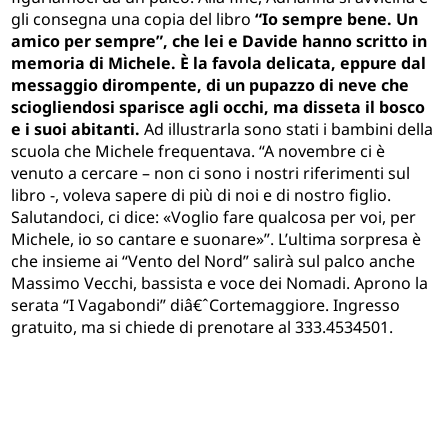
gli consegna una copia del libro
“Io sempre bene. Un
amico per sempre”, che lei e Davide hanno scritto in
memoria di Michele. È la favola delicata, eppure dal
messaggio dirompente, di un pupazzo di neve che
sciogliendosi sparisce agli occhi, ma disseta il bosco
e i suoi abitanti.
Ad illustrarla sono stati i bambini della
scuola che Michele frequentava. “A novembre ci è
venuto a cercare – non ci sono i nostri riferimenti sul
libro -, voleva sapere di più di noi e di nostro figlio.
Salutandoci, ci dice: «Voglio fare qualcosa per voi, per
Michele, io so cantare e suonare»”. L’ultima sorpresa è
che insieme ai “Vento del Nord” salirà sul palco anche
Massimo Vecchi, bassista e voce dei Nomadi. Aprono la
serata “I Vagabondi” diâ€ˆCortemaggiore. Ingresso
gratuito, ma si chiede di prenotare al 333.4534501.