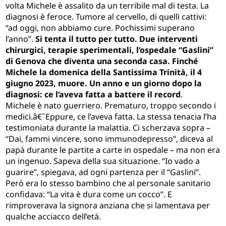
volta Michele è assalito da un terribile mal di testa. La
diagnosi è feroce. Tumore al cervello, di quelli cattivi:
“ad oggi, non abbiamo cure. Pochissimi superano
l’anno”.
Si tenta il tutto per tutto. Due interventi
chirurgici, terapie sperimentali, l’ospedale “Gaslini”
di Genova che diventa una seconda casa. Finché
Michele la domenica della Santissima Trinità, il 4
giugno 2023, muore. Un anno e un giorno dopo la
diagnosi: ce l’aveva fatta a battere il record
.
Michele è nato guerriero. Prematuro, troppo secondo i
medici.â€ˆEppure, ce l’aveva fatta. La stessa tenacia l’ha
testimoniata durante la malattia. Ci scherzava sopra –
“Dai, fammi vincere, sono immunodepresso”, diceva al
papà durante le partite a carte in ospedale – ma non era
un ingenuo. Sapeva della sua situazione. “Io vado a
guarire”, spiegava, ad ogni partenza per il “Gaslini”.
Però era lo stesso bambino che al personale sanitario
confidava: “La vita è dura come un cocco”. E
rimproverava la signora anziana che si lamentava per
qualche acciacco dell’età.