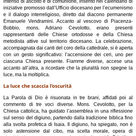
intenso di ascolto e di comunione, inserito nel calendario di
iniziative promosso dall’Ufficio diocesano per l’ecumenismo
e il dialogo interreligioso, diretto dal diacono permanente
Emanuele Vendramini. Accanto al vescovo di Piacenza-
Bobbio, mons. Adriano Cevolotto, erano presenti
rappresentanti delle Chiese ortodosse e della Chiesa
metodista attive sul territorio diocesano. La celebrazione,
accompagnata dai canti del coro della cattedrale, si è aperta
con un gesto significativo: l’accensione dei ceri, uno per
ciascuna Chiesa presente. Fiamme diverse, accese una
accanto all’altra, a ricordare che la pluralità non spegne la
luce, ma la moltiplica.
La luce che scaccia l’oscurità
La Parola di Dio è risuonata in tre brani, affidati poi al
commento di tre voci diverse. Mons. Cevolotto, per la
Chiesa cattolica, ha guidato l’assemblea in una riflessione
sul senso del digiuno, partendo dalla tradizione biblica fino
alla svolta profetica di Isaia. Il digiuno, ha spiegato, non è
solo astensione dal cibo, ma scelta morale, opera di