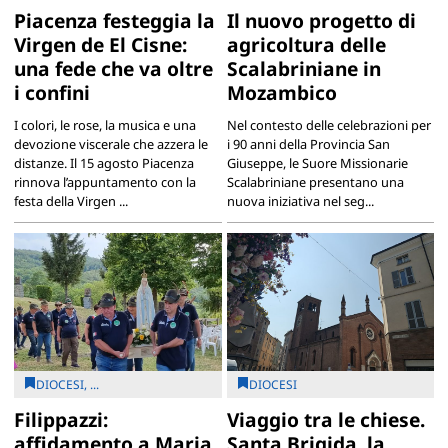
Piacenza festeggia la
Il nuovo progetto di
Virgen de El Cisne:
agricoltura delle
una fede che va oltre
Scalabriniane in
i confini
Mozambico
I colori, le rose, la musica e una
Nel contesto delle celebrazioni per
devozione viscerale che azzera le
i 90 anni della Provincia San
distanze. Il 15 agosto Piacenza
Giuseppe, le Suore Missionarie
rinnova l’appuntamento con la
Scalabriniane presentano una
festa della Virgen ...
nuova iniziativa nel seg...
DIOCESI, ...
DIOCESI
Filippazzi:
Viaggio tra le chiese.
affidamento a Maria
Santa Brigida, la