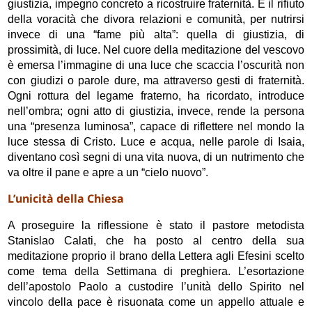
giustizia, impegno concreto a ricostruire fraternità. È il rifiuto
della voracità che divora relazioni e comunità, per nutrirsi
invece di una “fame più alta”: quella di giustizia, di
prossimità, di luce. Nel cuore della meditazione del vescovo
è emersa l’immagine di una luce che scaccia l’oscurità non
con giudizi o parole dure, ma attraverso gesti di fraternità.
Ogni rottura del legame fraterno, ha ricordato, introduce
nell’ombra; ogni atto di giustizia, invece, rende la persona
una “presenza luminosa”, capace di riflettere nel mondo la
luce stessa di Cristo. Luce e acqua, nelle parole di Isaia,
diventano così segni di una vita nuova, di un nutrimento che
va oltre il pane e apre a un “cielo nuovo”.
L’unicità della Chiesa
A proseguire la riflessione è stato il pastore metodista
Stanislao Calati, che ha posto al centro della sua
meditazione proprio il brano della Lettera agli Efesini scelto
come tema della Settimana di preghiera. L’esortazione
dell’apostolo Paolo a custodire l’unità dello Spirito nel
vincolo della pace è risuonata come un appello attuale e