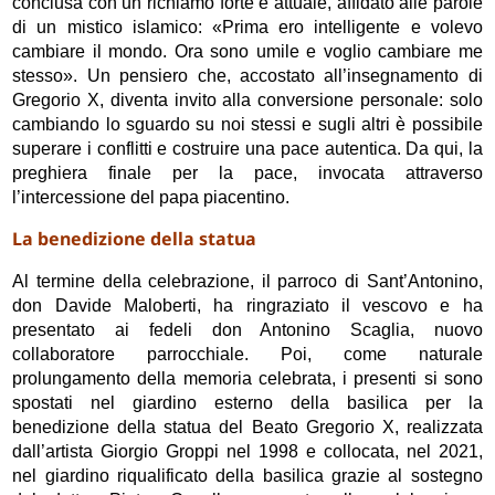
conclusa con un richiamo forte e attuale, affidato alle parole
di un mistico islamico: «Prima ero intelligente e volevo
cambiare il mondo. Ora sono umile e voglio cambiare me
stesso». Un pensiero che, accostato all’insegnamento di
Gregorio X, diventa invito alla conversione personale: solo
cambiando lo sguardo su noi stessi e sugli altri è possibile
superare i conflitti e costruire una pace autentica. Da qui, la
preghiera finale per la pace, invocata attraverso
l’intercessione del papa piacentino.
La benedizione della statua
Al termine della celebrazione, il parroco di Sant’Antonino,
don Davide Maloberti, ha ringraziato il vescovo e ha
presentato ai fedeli don Antonino Scaglia, nuovo
collaboratore parrocchiale. Poi, come naturale
prolungamento della memoria celebrata, i presenti si sono
spostati nel giardino esterno della basilica per la
benedizione della statua del Beato Gregorio X, realizzata
dall’artista Giorgio Groppi nel 1998 e collocata, nel 2021,
nel giardino riqualificato della basilica grazie al sostegno