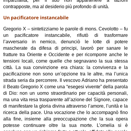
imparzialità, per il suo non appartenere a fazioni
contrapposte, ma al desiderio più profondo di unità.
Un pacificatore instancabile
Gregorio X – sintetizziamo le parole di mons. Cevolotto – fu
un pacificatore instancabile, rifiutò di trasformare
l’avversario in nemico, denunciò le lotte di potere
mascherate da difesa di principi, lavorò per sanare le
fratture tra Oriente e Occidente e per ricomporre anche le
tensioni locali, come quelle che segnavano la sua stessa
città. La sua convinzione era chiara: la convivenza e la
pacificazione non sono un’opzione tra le altre, ma l’unica
strada seria da percorrere. Il vescovo Adriano ha presentato
il Beato Gregorio X come una “esegesi vivente” della parola
di Dio: non un uomo straordinario per capacità personali,
ma una vita resa trasparente all’azione del Signore, capace
di manifestare la gloria divina attraverso l’amore, l’unità e la
ricerca della pace. Una vocazione che lo accompagnò fino
alla fine, insieme alla preoccupazione che la sua opera
potesse continuare oltre la sua morte. L’omelia si è