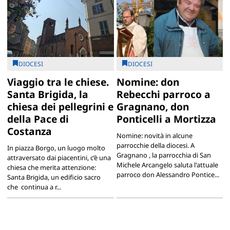
DIOCESI
DIOCESI
Viaggio tra le chiese.
Nomine: don
Santa Brigida, la
Rebecchi parroco a
chiesa dei pellegrini e
Gragnano, don
della Pace di
Ponticelli a Mortizza
Costanza
Nomine: novità in alcune
parrocchie della diocesi. A
In piazza Borgo, un luogo molto
Gragnano , la parrocchia di San
attraversato dai piacentini, c’è una
Michele Arcangelo saluta l'attuale
chiesa che merita attenzione:
parroco don Alessandro Pontice...
Santa Brigida, un edificio sacro
che continua a r...