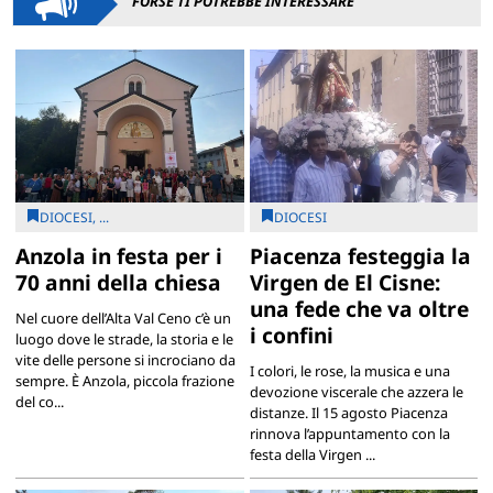
FORSE TI POTREBBE INTERESSARE
DIOCESI, ...
DIOCESI
Anzola in festa per i
Piacenza festeggia la
70 anni della chiesa
Virgen de El Cisne:
una fede che va oltre
Nel cuore dell’Alta Val Ceno c’è un
i confini
luogo dove le strade, la storia e le
vite delle persone si incrociano da
I colori, le rose, la musica e una
sempre. È Anzola, piccola frazione
devozione viscerale che azzera le
del co...
distanze. Il 15 agosto Piacenza
rinnova l’appuntamento con la
festa della Virgen ...