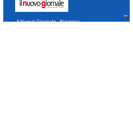
Il Nuovo Giornale - Piacenza
Via Vescovado, 5 Piacenza
29121 Italia
Tel:
0523.325995
Fax: 0523.384567
whatsApp 331.2535202
Facebook
il.n.giornale
Amministrazione Trasparente
Piacenza
Diocesi
Cultura e Società
Territorio
Persone e Storie
Chi Siamo
Contatti