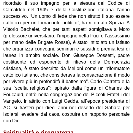
ricordato il suo impegno per la stesura del Codice di
Camaldoli nel 1945 e della Costituzione italiana l’anno
successivo. “Un uomo di fede che non sfruttò il suo essere
cattolico per un tornaconto politico”, ha ricordato Spezia. A
Vittorio Bachelet, che per tanti aspetti somigliava a Moro
(professore universitario, l’impegno nella Fuci e l’assassinio
per mano delle Brigate Rosse), è stato intitolato un istituto
che organizza convegni, seminari e sussidi e premia tesi di
laurea in ambito sociale. Don Giuseppe Dossetti, padre
costituente ed esponente di rilievo della Democrazia
cristiana, è stato descritto da Melloni come un “riformatore
cattolico italiano, che considerava la consacrazione il modo
per vivere più in profondità il battesimo”. Carlo Carretto e la
sua “scelta religiosa”: ispirato dalla figura di Charles de
Foucauld, entrò nella congregazione dei Piccoli Fratelli del
Vangelo. In attrito con Luigi Gedda, all’epoca presidente di
AC, si trasferì per dieci anni nel deserto del Sahara per
isolarsi, evadere dal caos, costruire un rapporto personale
con Dio.
Spiritualità e riservatezza