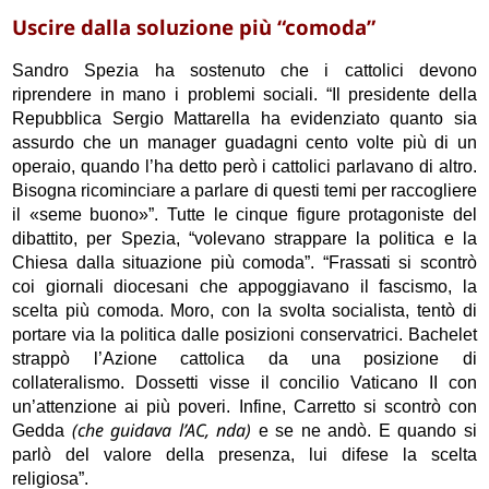
Uscire dalla soluzione più “comoda”
Sandro Spezia ha sostenuto che i cattolici devono
riprendere in mano i problemi sociali. “Il presidente della
Repubblica Sergio Mattarella ha evidenziato quanto sia
assurdo che un manager guadagni cento volte più di un
operaio, quando l’ha detto però i cattolici parlavano di altro.
Bisogna ricominciare a parlare di questi temi per raccogliere
il «seme buono»”. Tutte le cinque figure protagoniste del
dibattito, per Spezia, “volevano strappare la politica e la
Chiesa dalla situazione più comoda”. “Frassati si scontrò
coi giornali diocesani che appoggiavano il fascismo, la
scelta più comoda. Moro, con la svolta socialista, tentò di
portare via la politica dalle posizioni conservatrici. Bachelet
strappò l’Azione cattolica da una posizione di
collateralismo. Dossetti visse il concilio Vaticano II con
un’attenzione ai più poveri. Infine, Carretto si scontrò con
(che guidava l’AC, nda)
Gedda
e se ne andò. E quando si
parlò del valore della presenza, lui difese la scelta
religiosa”.