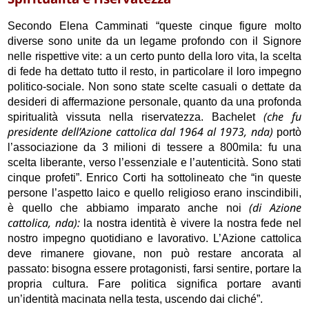
Secondo Elena Camminati “queste cinque figure molto
diverse sono unite da un legame profondo con il Signore
nelle rispettive vite: a un certo punto della loro vita, la scelta
di fede ha dettato tutto il resto, in particolare il loro impegno
politico-sociale. Non sono state scelte casuali o dettate da
desideri di affermazione personale, quanto da una profonda
(che fu
spiritualità vissuta nella riservatezza. Bachelet
presidente dell’Azione cattolica dal 1964 al 1973, nda)
portò
l’associazione da 3 milioni di tessere a 800mila: fu una
scelta liberante, verso l’essenziale e l’autenticità. Sono stati
cinque profeti”. Enrico Corti ha sottolineato che “in queste
persone l’aspetto laico e quello religioso erano inscindibili,
(di Azione
è quello che abbiamo imparato anche noi
cattolica, nda):
la nostra identità è vivere la nostra fede nel
nostro impegno quotidiano e lavorativo. L’Azione cattolica
deve rimanere giovane, non può restare ancorata al
passato: bisogna essere protagonisti, farsi sentire, portare la
propria cultura. Fare politica significa portare avanti
un’identità macinata nella testa, uscendo dai cliché”.