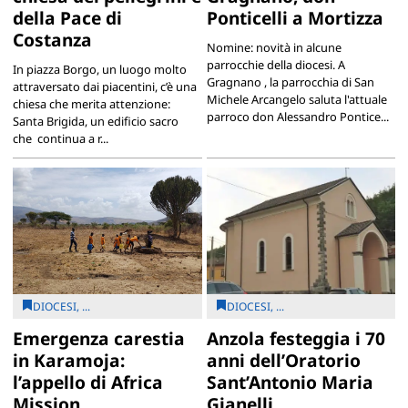
della Pace di
Ponticelli a Mortizza
Costanza
Nomine: novità in alcune
parrocchie della diocesi. A
In piazza Borgo, un luogo molto
Gragnano , la parrocchia di San
attraversato dai piacentini, c’è una
Michele Arcangelo saluta l'attuale
chiesa che merita attenzione:
parroco don Alessandro Pontice...
Santa Brigida, un edificio sacro
che continua a r...
DIOCESI, ...
DIOCESI, ...
Emergenza carestia
Anzola festeggia i 70
in Karamoja:
anni dell’Oratorio
l’appello di Africa
Sant’Antonio Maria
Mission
Gianelli