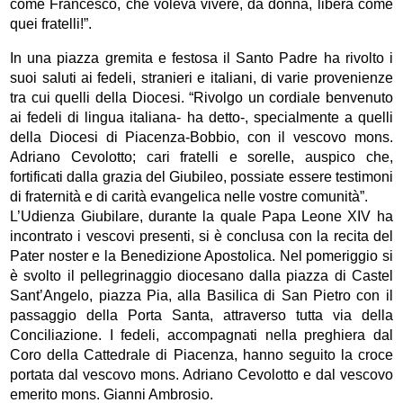
come Francesco, che voleva vivere, da donna, libera come
quei fratelli!”.
In una piazza gremita e festosa il Santo Padre ha rivolto i
suoi saluti ai fedeli, stranieri e italiani, di varie provenienze
tra cui quelli della Diocesi. “Rivolgo un cordiale benvenuto
ai fedeli di lingua italiana- ha detto-, specialmente a quelli
della Diocesi di Piacenza-Bobbio, con il vescovo mons.
Adriano Cevolotto; cari fratelli e sorelle, auspico che,
fortificati dalla grazia del Giubileo, possiate essere testimoni
di fraternità e di carità evangelica nelle vostre comunità”.
L’Udienza Giubilare, durante la quale Papa Leone XIV ha
incontrato i vescovi presenti, si è conclusa con la recita del
Pater noster e la Benedizione Apostolica. Nel pomeriggio si
è svolto il pellegrinaggio diocesano dalla piazza di Castel
Sant’Angelo, piazza Pia, alla Basilica di San Pietro con il
passaggio della Porta Santa, attraverso tutta via della
Conciliazione. I fedeli, accompagnati nella preghiera dal
Coro della Cattedrale di Piacenza, hanno seguito la croce
portata dal vescovo mons. Adriano Cevolotto e dal vescovo
emerito mons. Gianni Ambrosio.