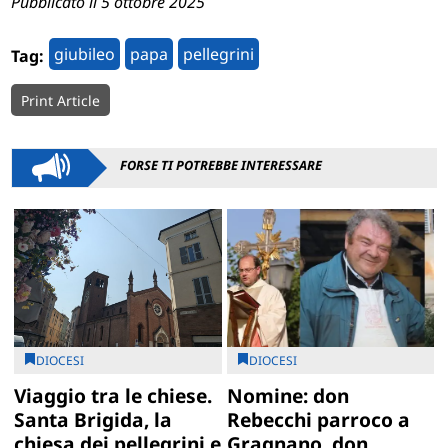
Pubblicato il 5 ottobre 2025
giubileo
papa
pellegrini
Tag:
Print Article
FORSE TI POTREBBE INTERESSARE
DIOCESI
DIOCESI
Viaggio tra le chiese.
Nomine: don
Santa Brigida, la
Rebecchi parroco a
chiesa dei pellegrini e
Gragnano, don