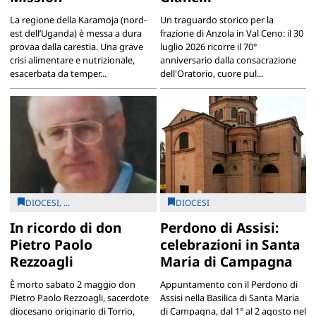
La regione della Karamoja (nord-
Un traguardo storico per la
est dell’Uganda) è messa a dura
frazione di Anzola in Val Ceno: il 30
provaa dalla carestia. Una grave
luglio 2026 ricorre il 70°
crisi alimentare e nutrizionale,
anniversario dalla consacrazione
esacerbata da temper...
dell'Oratorio, cuore pul...
DIOCESI, ...
DIOCESI
In ricordo di don
Perdono di Assisi:
Pietro Paolo
celebrazioni in Santa
Rezzoagli
Maria di Campagna
È morto sabato 2 maggio don
Appuntamento con il Perdono di
Pietro Paolo Rezzoagli, sacerdote
Assisi nella Basilica di Santa Maria
diocesano originario di Torrio,
di Campagna, dal 1° al 2 agosto nel