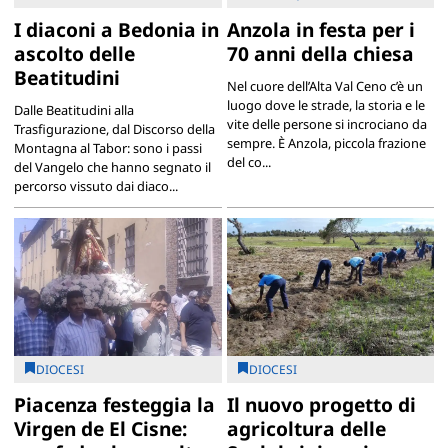
I diaconi a Bedonia in
Anzola in festa per i
ascolto delle
70 anni della chiesa
Beatitudini
Nel cuore dell’Alta Val Ceno c’è un
luogo dove le strade, la storia e le
Dalle Beatitudini alla
vite delle persone si incrociano da
Trasfigurazione, dal Discorso della
sempre. È Anzola, piccola frazione
Montagna al Tabor: sono i passi
del co...
del Vangelo che hanno segnato il
percorso vissuto dai diaco...
DIOCESI
DIOCESI
Piacenza festeggia la
Il nuovo progetto di
Virgen de El Cisne:
agricoltura delle