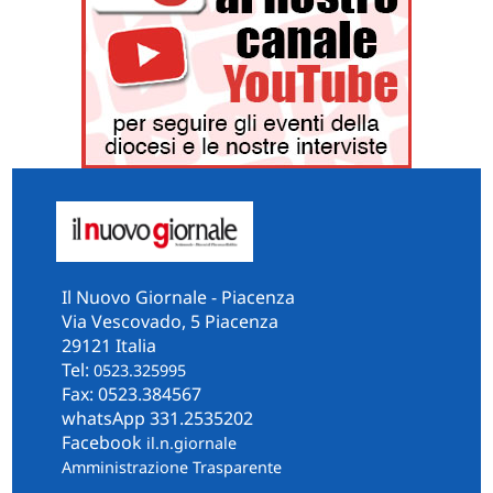
Il Nuovo Giornale - Piacenza
Via Vescovado, 5 Piacenza
29121 Italia
Tel:
0523.325995
Fax: 0523.384567
whatsApp 331.2535202
Facebook
il.n.giornale
Amministrazione Trasparente