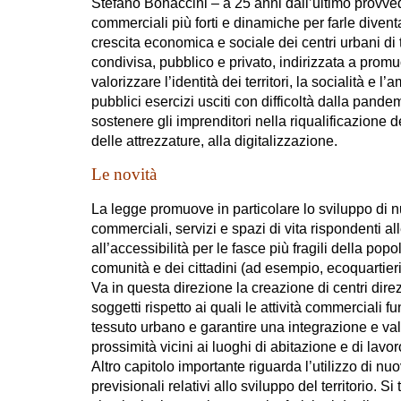
Stefano Bonaccini – a 25 anni dall’ultimo provvedi
commerciali più forti e dinamiche per farle diven
crescita economica e sociale dei centri urbani di 
condivisa, pubblico e privato, indirizzata a promu
valorizzare l’identità dei territori, la socialità e 
pubblici esercizi usciti con difficoltà dalla pand
sostenere gli imprenditori nella riqualificazione d
delle attrezzature, alla digitalizzazione.
Le novità
La legge promuove in particolare lo sviluppo di nu
commerciali, servizi e spazi di vita rispondenti al
all’accessibilità per le fasce più fragili della pop
comunità e dei cittadini (ad esempio, ecoquartier
Va in questa direzione la creazione di centri direz
soggetti rispetto ai quali le attività commerciali f
tessuto urbano e garantire una integrazione e valor
prossimità vicini ai luoghi di abitazione e di lav
Altro capitolo importante riguarda l’utilizzo di nu
previsionali relativi allo sviluppo del territorio. Si 