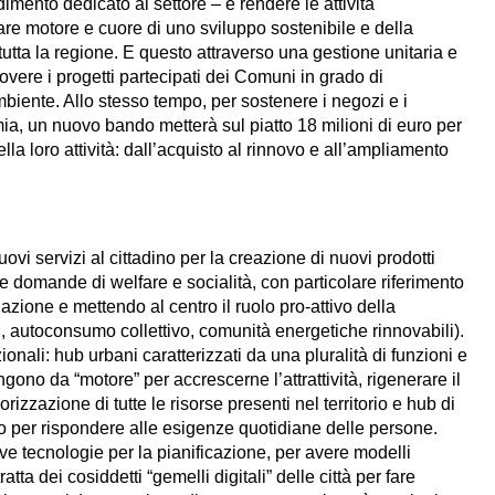
mento dedicato al settore – è rendere le attività
tare motore e cuore di uno sviluppo sostenibile e della
tutta la regione. E questo attraverso una gestione unitaria e
overe i progetti partecipati dei Comuni in grado di
l’ambiente. Allo stesso tempo, per sostenere i negozi e i
emia, un nuovo bando metterà sul piatto 18 milioni di euro per
ella loro attività: dall’acquisto al rinnovo e all’ampliamento
ovi servizi al cittadino per la creazione di nuovi prodotti
le domande di welfare e socialità, con particolare riferimento
olazione e mettendo al centro il ruolo pro-attivo della
i, autoconsumo collettivo, comunità energetiche rinnovabili).
ionali: hub urbani caratterizzati da una pluralità di funzioni e
ungono da “motore” per accrescerne l’attrattività, rigenerare il
izzazione di tutte le risorse presenti nel territorio e hub di
oro per rispondere alle esigenze quotidiane delle persone.
ove tecnologie per la pianificazione, per avere modelli
tratta dei cosiddetti “gemelli digitali” delle città per fare