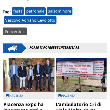
festa
patronale
salsominore
Tag:
Vescovo Adriano Cevolotto
Print Article
FORSE TI POTREBBE INTERESSARE
PIACENZA
PIACENZA
Piacenza Expo ha
L’ambulatorio Cri di