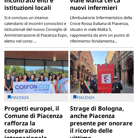
incontrato enti e
viale Malta cerca
istituzioni locali
nuovi infermieri
Si è concluso un intenso
L’Ambulatorio Infermieristico della
calendario di incontri conoscitivi e
Croce Rossa Italiana di Piacenza,
istituzionali del nuovo Consiglio di
situato in viale Malta 5,
Amministrazione di Piacenza Expo,
rappresenta da anni un punto di
eletto nel corso ...
riferimento fondamenta...
PIACENZA
PIACENZA
Progetti europei, il
Strage di Bologna,
Comune di Piacenza
anche Piacenza
rafforza la
presente per onorare
cooperazione
il ricordo delle
internazionale
vittime