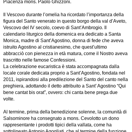
Piacenza mons. Paolo Ghizzoni.
Il Vescovo durante l’omelia ha ricordato l’importanza della
figura del Santo venerato in questo borgo della val d’Aveto,
Vescovo del IV secolo, coevo di Sant’Ambrogio. Il
calendario liturgico della domenica era dedicato a Santa
Monica, madre di Sant’Agostino, donna di fede che aveva
istruito Agostino al cristianesimo, che quest’ultimo
abbracciò con pienezza in età matura, come il Nostro aveva
trascritto nelle famose Confessioni.
La celebrazione eucaristica è stata accompagnata dalla
locale corale dedicata proprio a Sant’Agostino, fondata nel
2011, ispirandosi alla predilezione del Santo del canto nella
preghiera, adottando il detto attribuito a Sant’ Agostino “Qui
bene cantat bis orat”, ovvero: chi canta bene prega due
volte.
Al termine, prima della benedizione solenne, la comunità di
Salsominore ha consegnato a mons. Cevolotto un dono
rappresentante i prodotti tipici della vallata, come ha
sottolineato Antonio Agogliati, che al termine della funzione,