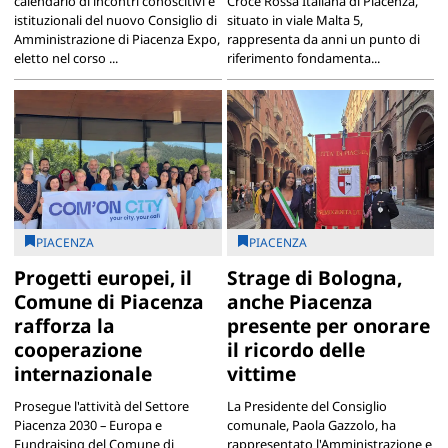
calendario di incontri conoscitivi e
Croce Rossa Italiana di Piacenza,
istituzionali del nuovo Consiglio di
situato in viale Malta 5,
Amministrazione di Piacenza Expo,
rappresenta da anni un punto di
eletto nel corso ...
riferimento fondamenta...
PIACENZA
PIACENZA
Progetti europei, il
Strage di Bologna,
Comune di Piacenza
anche Piacenza
rafforza la
presente per onorare
cooperazione
il ricordo delle
internazionale
vittime
Prosegue l'attività del Settore
La Presidente del Consiglio
Piacenza 2030 – Europa e
comunale, Paola Gazzolo, ha
Fundraising del Comune di
rappresentato l'Amministrazione e