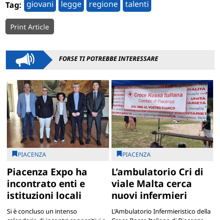
giovani
legge
regione
talenti
Tag:
Print Article
FORSE TI POTREBBE INTERESSARE
PIACENZA
PIACENZA
Piacenza Expo ha
L’ambulatorio Cri di
incontrato enti e
viale Malta cerca
istituzioni locali
nuovi infermieri
Si è concluso un intenso
L’Ambulatorio Infermieristico della