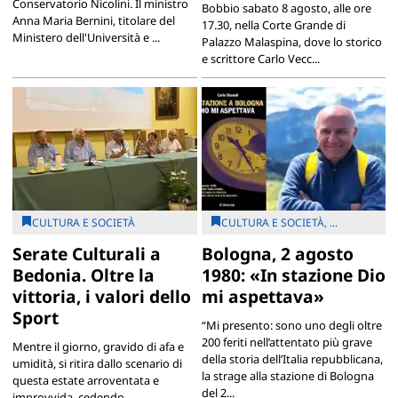
Conservatorio Nicolini. Il ministro
Bobbio sabato 8 agosto, alle ore
Anna Maria Bernini, titolare del
17.30, nella Corte Grande di
Ministero dell'Università e ...
Palazzo Malaspina, dove lo storico
e scrittore Carlo Vecc...
CULTURA E SOCIETÀ
CULTURA E SOCIETÀ, ...
Serate Culturali a
Bologna, 2 agosto
Bedonia. Oltre la
1980: «In stazione Dio
vittoria, i valori dello
mi aspettava»
Sport
“Mi presento: sono uno degli oltre
200 feriti nell’attentato più grave
Mentre il giorno, gravido di afa e
della storia dell’Italia repubblicana,
umidità, si ritira dallo scenario di
la strage alla stazione di Bologna
questa estate arroventata e
del 2...
improvvida, cedendo