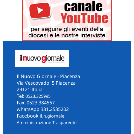
Il Nuovo Giornale - Piacenza
Via Vescovado, 5 Piacenza
29121 Italia
Tel:
0523.325995
Fax: 0523.384567
whatsApp 331.2535202
Facebook
il.n.giornale
Amministrazione Trasparente