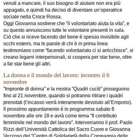
venuti a mancare, il suo bisogno di aiutare non era più
appagato, e quindi ha deciso di diventare un’operatrice
sociale nella Croce Rossa.
Oggi Giovanna sostiene che “il volontariato aiuta la vita”, e
su questo annuiscono tutte le volontarie presenti in sala.
Ciò che si riceve facendo del bene è spesso invisibile agli
occhi esterni, ma le parole di chi è in prima linea
testimoniano come “facendo volontariato ci si arricchisce”, si
creano legami interpersonali, si coopera per star bene, oltre
a far star bene gli altri.
La donna e il mondo del lavoro: incontro il 6
novembre
“Impronte di donna” e la mostra “Quadri cuciti” proseguono
fino al 21 novembre, quando si potranno ritirare i quadri
prenotati (l’incasso verrà interamente devoluto all’Emporio).
Il prossimo appuntamento è in programma sabato 6
novembre alle ore 18 e avrà come tema “Il contributo
femminile nel mondo del lavoro”. Interverranno il prof. Paolo
Rizzi dell’Università Cattolica del Sacro Cuore e Giovanna
Vezzoso del “Centro di Solidarietà della Compagnia delle