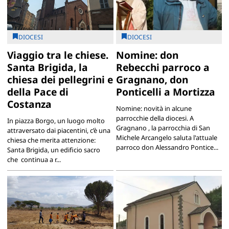
DIOCESI
DIOCESI
Viaggio tra le chiese.
Nomine: don
Santa Brigida, la
Rebecchi parroco a
chiesa dei pellegrini e
Gragnano, don
della Pace di
Ponticelli a Mortizza
Costanza
Nomine: novità in alcune
parrocchie della diocesi. A
In piazza Borgo, un luogo molto
Gragnano , la parrocchia di San
attraversato dai piacentini, c’è una
Michele Arcangelo saluta l'attuale
chiesa che merita attenzione:
parroco don Alessandro Pontice...
Santa Brigida, un edificio sacro
che continua a r...