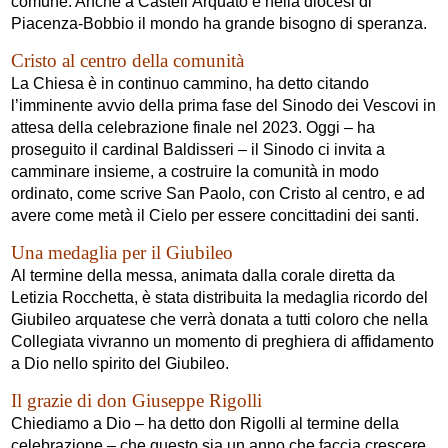
comune. Anche a Castell’Arquato e nella diocesi di
Piacenza-Bobbio il mondo ha grande bisogno di speranza.
Cristo al centro della comunità
La Chiesa è in continuo cammino, ha detto citando
l’imminente avvio della prima fase del Sinodo dei Vescovi in
attesa della celebrazione finale nel 2023. Oggi – ha
proseguito il cardinal Baldisseri – il Sinodo ci invita a
camminare insieme, a costruire la comunità in modo
ordinato, come scrive San Paolo, con Cristo al centro, e ad
avere come metà il Cielo per essere concittadini dei santi.
Una medaglia per il Giubileo
Al termine della messa, animata dalla corale diretta da
Letizia Rocchetta, è stata distribuita la medaglia ricordo del
Giubileo arquatese che verrà donata a tutti coloro che nella
Collegiata vivranno un momento di preghiera di affidamento
a Dio nello spirito del Giubileo.
Il grazie di don Giuseppe Rigolli
Chiediamo a Dio – ha detto don Rigolli al termine della
celebrazione – che questo sia un anno che faccia crescere