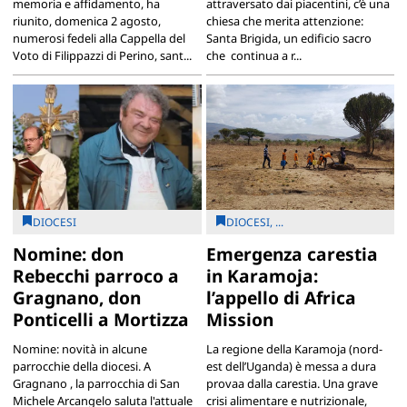
memoria e affidamento, ha
attraversato dai piacentini, c’è una
riunito, domenica 2 agosto,
chiesa che merita attenzione:
numerosi fedeli alla Cappella del
Santa Brigida, un edificio sacro
Voto di Filippazzi di Perino, sant...
che continua a r...
DIOCESI
DIOCESI, ...
Nomine: don
Emergenza carestia
Rebecchi parroco a
in Karamoja:
Gragnano, don
l’appello di Africa
Ponticelli a Mortizza
Mission
Nomine: novità in alcune
La regione della Karamoja (nord-
parrocchie della diocesi. A
est dell’Uganda) è messa a dura
Gragnano , la parrocchia di San
provaa dalla carestia. Una grave
Michele Arcangelo saluta l'attuale
crisi alimentare e nutrizionale,