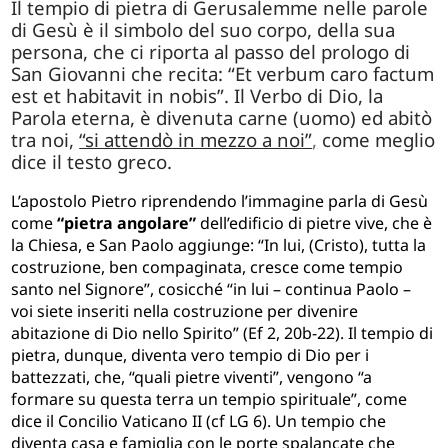
Il tempio di pietra di Gerusalemme nelle parole
di Gesù è il simbolo del suo corpo, della sua
persona, che ci riporta al passo del prologo di
San Giovanni che recita: “Et verbum caro factum
est et habitavit in nobis”. Il Verbo di Dio, la
Parola eterna, è divenuta carne (uomo) ed abitò
tra noi,
“si attendò in mezzo a noi”
,
come meglio
dice il testo greco.
L’apostolo Pietro riprendendo l’immagine parla di Gesù
come
“pietra angolare”
dell’edificio di pietre vive, che è
la Chiesa, e San Paolo aggiunge: “In lui, (Cristo), tutta la
costruzione, ben compaginata, cresce come tempio
santo nel Signore”, cosicché “in lui – continua Paolo –
voi siete inseriti nella costruzione per divenire
abitazione di Dio nello Spirito” (Ef 2, 20b-22). Il tempio di
pietra, dunque, diventa vero tempio di Dio per i
battezzati, che, “quali pietre viventi”, vengono “a
formare su questa terra un tempio spirituale”, come
dice il Concilio Vaticano II (cf LG 6). Un tempio che
diventa casa e famiglia con le porte spalancate che