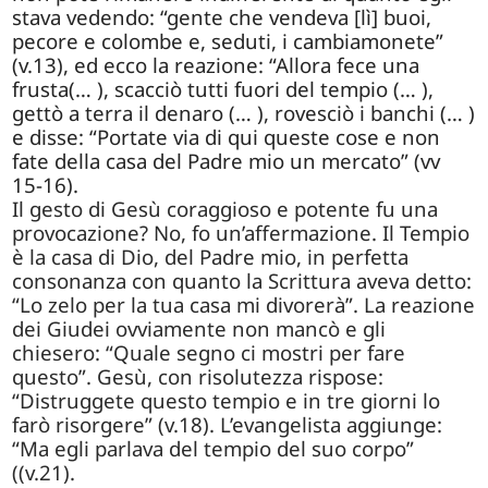
stava vedendo: “gente che vendeva [lì] buoi,
pecore e colombe e, seduti, i cambiamonete”
(v.13), ed ecco la reazione: “Allora fece una
frusta(… ), scacciò tutti fuori del tempio (… ),
gettò a terra il denaro (… ), rovesciò i banchi (… )
e disse: “Portate via di qui queste cose e non
fate della casa del Padre mio un mercato” (vv
15-16).
Il gesto di Gesù coraggioso e potente fu una
provocazione? No, fo un’affermazione. Il Tempio
è la casa di Dio, del Padre mio, in perfetta
consonanza con quanto la Scrittura aveva detto:
“Lo zelo per la tua casa mi divorerà”. La reazione
dei Giudei ovviamente non mancò e gli
chiesero: “Quale segno ci mostri per fare
questo”. Gesù, con risolutezza rispose:
“Distruggete questo tempio e in tre giorni lo
farò risorgere” (v.18). L’evangelista aggiunge:
“Ma egli parlava del tempio del suo corpo”
((v.21).