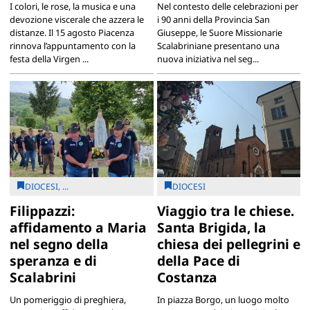
I colori, le rose, la musica e una
Nel contesto delle celebrazioni per
devozione viscerale che azzera le
i 90 anni della Provincia San
distanze. Il 15 agosto Piacenza
Giuseppe, le Suore Missionarie
rinnova l’appuntamento con la
Scalabriniane presentano una
festa della Virgen ...
nuova iniziativa nel seg...
DIOCESI, ...
DIOCESI
Filippazzi:
Viaggio tra le chiese.
affidamento a Maria
Santa Brigida, la
nel segno della
chiesa dei pellegrini e
speranza e di
della Pace di
Scalabrini
Costanza
Un pomeriggio di preghiera,
In piazza Borgo, un luogo molto