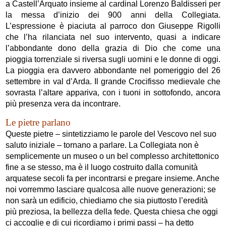
a Castell’Arquato insieme al cardinal Lorenzo Baldisseri per
la messa d’inizio dei 900 anni della Collegiata.
L’espressione è piaciuta al parroco don Giuseppe Rigolli
che l’ha rilanciata nel suo intervento, quasi a indicare
l’abbondante dono della grazia di Dio che come una
pioggia torrenziale si riversa sugli uomini e le donne di oggi.
La pioggia era davvero abbondante nel pomeriggio del 26
settembre in val d’Arda. Il grande Crocifisso medievale che
sovrasta l’altare appariva, con i tuoni in sottofondo, ancora
più presenza vera da incontrare.
Le pietre parlano
Queste pietre – sintetizziamo le parole del Vescovo nel suo
saluto iniziale – tornano a parlare. La Collegiata non è
semplicemente un museo o un bel complesso architettonico
fine a se stesso, ma è il luogo costruito dalla comunità
arquatese secoli fa per incontrarsi e pregare insieme. Anche
noi vorremmo lasciare qualcosa alle nuove generazioni; se
non sarà un edificio, chiediamo che sia piuttosto l’eredità
più preziosa, la bellezza della fede. Questa chiesa che oggi
ci accoglie e di cui ricordiamo i primi passi – ha detto