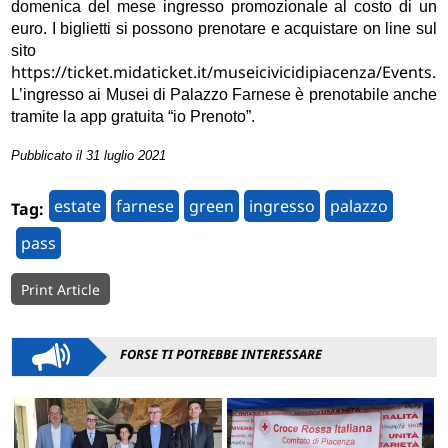
domenica del mese ingresso promozionale al costo di un
euro. I biglietti si possono prenotare e acquistare on line sul
sito
https://ticket.midaticket.it/museicivicidipiacenza/Events.
L’ingresso ai Musei di Palazzo Farnese è prenotabile anche
tramite la app gratuita “io Prenoto”.
Pubblicato il 31 luglio 2021
estate
farnese
green
ingresso
palazzo
Tag:
pass
Print Article
FORSE TI POTREBBE INTERESSARE