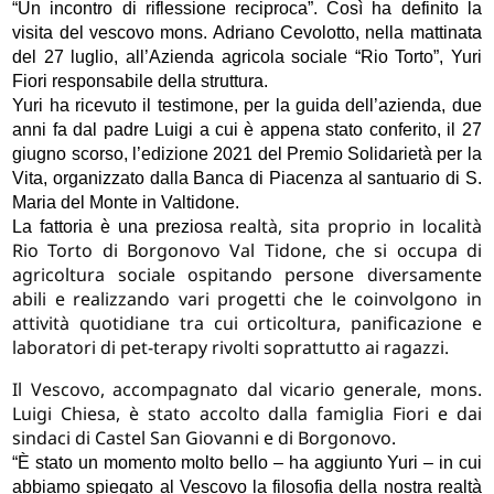
“Un incontro di riflessione reciproca”. Così ha definito la
visita del vescovo mons. Adriano Cevolotto, nella mattinata
del 27 luglio, all’Azienda agricola sociale “Rio Torto”, Yuri
Fiori responsabile della struttura.
Yuri ha ricevuto il testimone, per la guida dell’azienda, due
anni fa dal padre Luigi a cui è appena stato conferito, il 27
giugno scorso, l’edizione 2021 del Premio Solidarietà per la
Vita, organizzato dalla Banca di Piacenza al santuario di S.
Maria del Monte in Valtidone.
realtà, sita proprio in località
La fattoria è una preziosa
Rio Torto di Borgonovo Val Tidone, che si occupa di
agricoltura sociale ospitando persone diversamente
abili e realizzando vari progetti che le coinvolgono in
attività quotidiane tra cui orticoltura, panificazione e
laboratori di pet-terapy rivolti soprattutto ai ragazzi.
Il Vescovo, accompagnato dal vicario generale, mons.
Luigi Chiesa, è stato accolto dalla famiglia Fiori e dai
sindaci di Castel San Giovanni e di Borgonovo
.
“È stato un momento molto bello – ha aggiunto Yuri – in cui
abbiamo spiegato al Vescovo la filosofia della nostra realtà