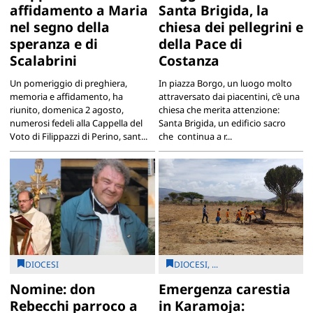
affidamento a Maria
Santa Brigida, la
nel segno della
chiesa dei pellegrini e
speranza e di
della Pace di
Scalabrini
Costanza
Un pomeriggio di preghiera,
In piazza Borgo, un luogo molto
memoria e affidamento, ha
attraversato dai piacentini, c’è una
riunito, domenica 2 agosto,
chiesa che merita attenzione:
numerosi fedeli alla Cappella del
Santa Brigida, un edificio sacro
Voto di Filippazzi di Perino, sant...
che continua a r...
DIOCESI
DIOCESI, ...
Nomine: don
Emergenza carestia
Rebecchi parroco a
in Karamoja: