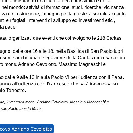
itorio alimentando una cultura della prossimità e della
a e nel mondo: attività di formazione, studi, ricerche, vicinanza
genza e ricostruzione, impegno per la giustizia sociale accanto
i e rifugiati, interventi di sviluppo ed investimenti etici,
 la pace.
tati organizzati due eventi che coinvolgono le 218 Caritas
giugno dalle ore 16 alle 18, nella Basilica di San Paolo fuori
esente anche una delegazione della Caritas diocesana con
scovo mons. Adriano Cevolotto, Massimo Magnaschi e
dalle 9 alle 13 in aula Paolo VI per l’udienza con il Papa.
peranno all’udienza con Francesco
che sarà trasmessa su
ale Terrestre.
io Idda, il vescovo mons. Adriano Cevolotto, Massimo Magnaschi e
i san Paolo fuori le Mura.
covo Adriano Cevolotto