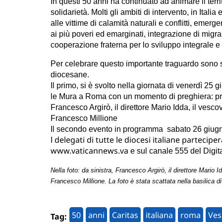
In questi 50 anni ha continuato ad animare il terr
solidarietà. Molti gli ambiti di intervento, in Itali
alle vittime di calamità naturali e conflitti, emer
ai più poveri ed emarginati, integrazione di migrant
cooperazione fraterna per lo sviluppo integrale e
Per celebrare questo importante traguardo sono s
diocesane.
Il primo, si è svolto nella giornata di venerdì 25 
le Mura a Roma con un momento di preghiera: pr
Francesco Argirò, il direttore Mario Idda, il ve
Francesco Millione
Il secondo evento in programma sabato 26 giugno 
delegati di tutte le diocesi italiane parteci
I
www.vaticannews.va
e sul canale 555 del Digit
Nella foto: da sinistra, Francesco Argirò, il direttore Mar
Francesco Millione. La foto è stata scattata nella basilica d
50
anni
Caritas
italiana
roma
Ves
Tag: