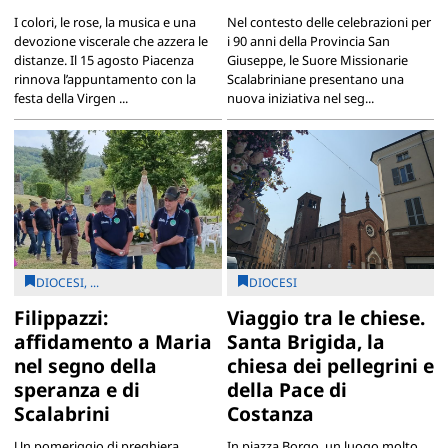
I colori, le rose, la musica e una
Nel contesto delle celebrazioni per
devozione viscerale che azzera le
i 90 anni della Provincia San
distanze. Il 15 agosto Piacenza
Giuseppe, le Suore Missionarie
rinnova l’appuntamento con la
Scalabriniane presentano una
festa della Virgen ...
nuova iniziativa nel seg...
DIOCESI, ...
DIOCESI
Filippazzi:
Viaggio tra le chiese.
affidamento a Maria
Santa Brigida, la
nel segno della
chiesa dei pellegrini e
speranza e di
della Pace di
Scalabrini
Costanza
Un pomeriggio di preghiera,
In piazza Borgo, un luogo molto