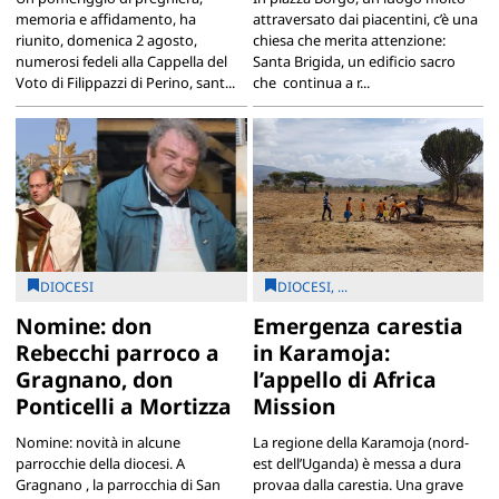
memoria e affidamento, ha
attraversato dai piacentini, c’è una
riunito, domenica 2 agosto,
chiesa che merita attenzione:
numerosi fedeli alla Cappella del
Santa Brigida, un edificio sacro
Voto di Filippazzi di Perino, sant...
che continua a r...
DIOCESI
DIOCESI, ...
Nomine: don
Emergenza carestia
Rebecchi parroco a
in Karamoja:
Gragnano, don
l’appello di Africa
Ponticelli a Mortizza
Mission
Nomine: novità in alcune
La regione della Karamoja (nord-
parrocchie della diocesi. A
est dell’Uganda) è messa a dura
Gragnano , la parrocchia di San
provaa dalla carestia. Una grave