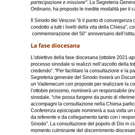
partecipazione e missione”
. La Segreteria Genera
Ordinario, ha proposto le inedite modalità per il 
Il Sinodo dei Vescovi “è il punto di convergenza 
condotto a tutti i livelli della vita della Chiesa”
commemorazione del 50° anniversario dell’istituz
La fase diocesana
L’obiettivo della fase diocesana (ottobre 2021-apr
processo sinodale si realizzi nell’ascolto della to
credendo”. “Per facilitare la consultazione e la par
Segreteria generale del Sinodo invierà un Docu
un Vademecum con proposte per realizzare la con
l’ottobre prossimo, nominerà un responsabile (e
sinodale, “che possa fungere da punto di riferim
accompagni la consultazione nella Chiesa particola
Conferenza episcopale nominerà a sua volta un 
da referente e da collegamento tanto con i respo
Sinodo”. La consultazione del popolo di Dio in c
momento culminante del discernimento diocesano