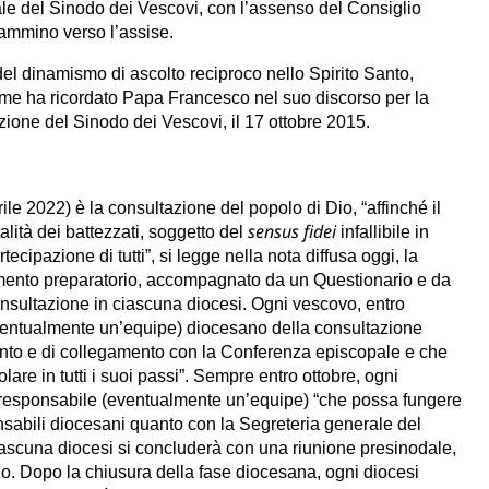
le del Sinodo dei Vescovi, con l’assenso del Consiglio
cammino verso l’assise.
del dinamismo di ascolto reciproco nello Spirito Santo,
, come ha ricordato Papa Francesco nel suo discorso per la
ione del Sinodo dei Vescovi, il 17 ottobre 2015.
ile 2022) è la consultazione del popolo di Dio, “affinché il
sensus fidei
talità dei battezzati, soggetto del
infallibile in
tecipazione di tutti”, si legge nella nota diffusa oggi, la
mento preparatorio, accompagnato da un Questionario e da
sultazione in ciascuna diocesi. Ogni vescovo, entro
ventualmente un’equipe) diocesano della consultazione
ento e di collegamento con la Conferenza episcopale e che
re in tutti i suoi passi”. Sempre entro ottobre, ogni
responsabile (eventualmente un’equipe) “che possa fungere
nsabili diocesani quanto con la Segreteria generale del
iascuna diocesi si concluderà con una riunione presinodale,
. Dopo la chiusura della fase diocesana, ogni diocesi