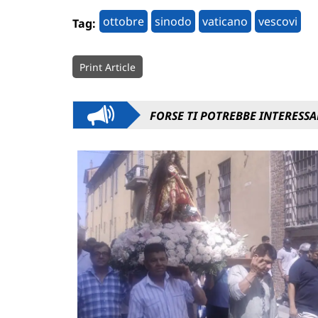
ottobre
sinodo
vaticano
vescovi
Tag:
Print Article
FORSE TI POTREBBE INTERESSA