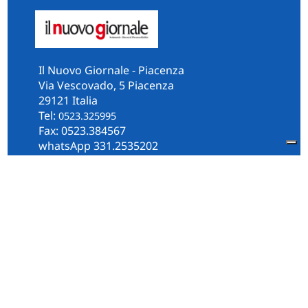
Il Nuovo Giornale - Piacenza
Via Vescovado, 5 Piacenza
29121 Italia
Tel:
0523.325995
Fax: 0523.384567
whatsApp 331.2535202
Facebook
il.n.giornale
Amministrazione Trasparente
Piacenza
Diocesi
Cultura e Società
Territorio
Persone e Storie
Chi Siamo