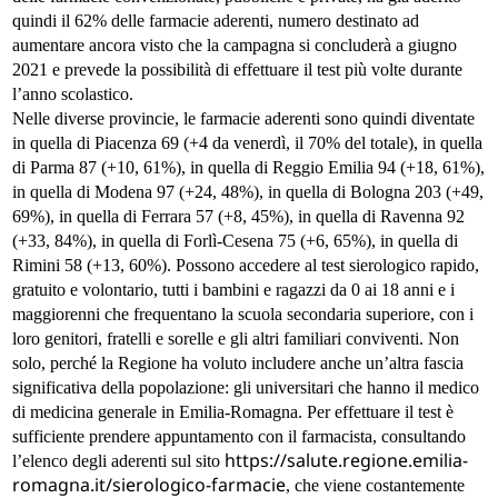
quindi il 62% delle farmacie aderenti, numero destinato ad
aumentare ancora visto che la campagna si concluderà a giugno
2021 e prevede la possibilità di effettuare il test più volte durante
l’anno scolastico.
Nelle diverse provincie, le farmacie aderenti sono quindi diventate
in quella di Piacenza 69 (+4 da venerdì, il 70% del totale), in quella
di Parma 87 (+10, 61%), in quella di Reggio Emilia 94 (+18, 61%),
in quella di Modena 97 (+24, 48%), in quella di Bologna 203 (+49,
69%), in quella di Ferrara 57 (+8, 45%), in quella di Ravenna 92
(+33, 84%), in quella di Forlì-Cesena 75 (+6, 65%), in quella di
Rimini 58 (+13, 60%). Possono accedere al test sierologico rapido,
gratuito e volontario, tutti i bambini e ragazzi da 0 ai 18 anni e i
maggiorenni che frequentano la scuola secondaria superiore, con i
loro genitori, fratelli e sorelle e gli altri familiari conviventi. Non
solo, perché la Regione ha voluto includere anche un’altra fascia
significativa della popolazione: gli universitari che hanno il medico
di medicina generale in Emilia-Romagna. Per effettuare il test è
sufficiente prendere appuntamento con il farmacista, consultando
https://salute.regione.emilia-
l’elenco degli aderenti sul sito
romagna.it/sierologico-farmacie
, che viene costantemente