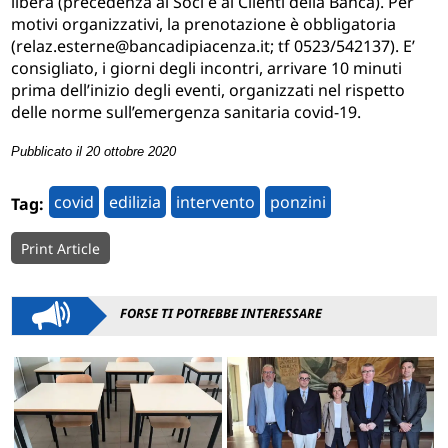
libera (precedenza ai Soci e ai Clienti della Banca). Per
motivi organizzativi, la prenotazione è obbligatoria
(
relaz.esterne@bancadipiacenza.it
; tf 0523/542137). E’
consigliato, i giorni degli incontri, arrivare 10 minuti
prima dell’inizio degli eventi, organizzati nel rispetto
delle norme sull’emergenza sanitaria covid-19.
Pubblicato il 20 ottobre 2020
covid
edilizia
intervento
ponzini
Tag:
Print Article
FORSE TI POTREBBE INTERESSARE