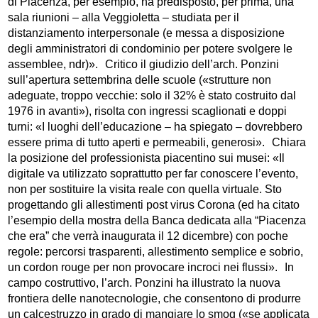
di Piacenza, per esempio, ha predisposto, per prima, una
sala riunioni – alla Veggioletta – studiata per il
distanziamento interpersonale (e messa a disposizione
degli amministratori di condominio per potere svolgere le
assemblee, ndr)». Critico il giudizio dell’arch. Ponzini
sull’apertura settembrina delle scuole («strutture non
adeguate, troppo vecchie: solo il 32% è stato costruito dal
1976 in avanti»), risolta con ingressi scaglionati e doppi
turni: «I luoghi dell’educazione – ha spiegato – dovrebbero
essere prima di tutto aperti e permeabili, generosi». Chiara
la posizione del professionista piacentino sui musei: «Il
digitale va utilizzato soprattutto per far conoscere l’evento,
non per sostituire la visita reale con quella virtuale. Sto
progettando gli allestimenti post virus Corona (ed ha citato
l’esempio della mostra della Banca dedicata alla “Piacenza
che era” che verrà inaugurata il 12 dicembre) con poche
regole: percorsi trasparenti, allestimento semplice e sobrio,
un cordon rouge per non provocare incroci nei flussi». In
campo costruttivo, l’arch. Ponzini ha illustrato la nuova
frontiera delle nanotecnologie, che consentono di produrre
un calcestruzzo in grado di mangiare lo smog («se applicata