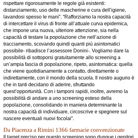
rispettare rigorosamente le regole già esistenti:
distanziamento, uso delle mascherine e cura dell’igiene,
lavandosi spesso le mani”. “Rafforziamo la nostra capacità
di intercettare il virus di fronte all’attuale curva epidemica,
che impone una nuova, ulteriore attenzione, sia nella
capacità di testare la popolazione che nell’azione di
tracciamento, scovando quindi quanti più asintomatici
possibile- ribadisce l’assessore Donini-. Vogliamo dare la
possibilità di sottoporsi gratuitamente allo screening a
un’ampia fascia di popolazione, ripeto, asintomatica: quella
che viene quotidianamente a contatto, direttamente o
indirettamente, con il mondo della scuola. Il nostro augurio è
che in tanti decidano di aderire, sfruttando
quest’opportunità. Con i tamponi rapidi, inoltre, avremo la
possibilità di andare a uno screening esteso della
popolazione, consolidando in maniera determinante la
nostra capacità di individuare, circoscrive e spegnere sul
nascere eventuali nuovi focolai”.
Da Piacenza a Rimini 1366 farmacie convenzionate
Il target preciso per questo screening sono dunque i genitori