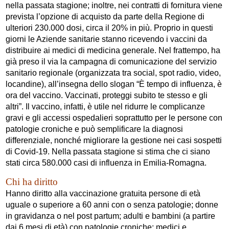
nella passata stagione; inoltre, nei contratti di fornitura viene
prevista l’opzione di acquisto da parte della Regione di
ulteriori 230.000 dosi, circa il 20% in più. Proprio in questi
giorni le Aziende sanitarie stanno ricevendo i vaccini da
distribuire ai medici di medicina generale. Nel frattempo, ha
già preso il via la campagna di comunicazione del servizio
sanitario regionale (organizzata tra social, spot radio, video,
locandine), all’insegna dello slogan “È tempo di influenza, è
ora del vaccino. Vaccinati, proteggi subito te stesso e gli
altri”. Il vaccino, infatti, è utile nel ridurre le complicanze
gravi e gli accessi ospedalieri soprattutto per le persone con
patologie croniche e può semplificare la diagnosi
differenziale, nonché migliorare la gestione nei casi sospetti
di Covid-19. Nella passata stagione si stima che ci siano
stati circa 580.000 casi di influenza in Emilia-Romagna.
Chi ha diritto
Hanno diritto alla vaccinazione gratuita persone di età
uguale o superiore a 60 anni con o senza patologie; donne
in gravidanza o nel post partum; adulti e bambini (a partire
dai 6 mesi di età) con patologie croniche; medici e