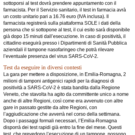
sottoporsi al test dovrà prendere appuntamento con il
farmacista. Per il Servizio sanitario, il test in farmacia avrà
un costo unitario pari a 16.76 euro (IVA inclusa). Il
farmacista registrerà sulla piattaforma SOLE i dati della
persona che si sottopone al test, il cui esito sarà disponibile
già dopo 15 minuti dall’esecuzione. In caso di positività, il
cittadino eseguirà presso i Dipartimenti di Sanità Pubblica
aziendali il tampone nasofaringeo che potrà rilevare
l’eventuale presenza del virus SARS-CoV-2.
Test da eseguire in diversi contesti
La gara per mettere a disposizione, in Emilia-Romagna, 2
milioni di tamponi antigenici rapidi per la diagnosi di
positività a SARS-CoV-2 è stata bandita dalla Regione
Veneto, che stavolta ha agito da committente unico a nome
anche di altre Regioni, così come era avvenuto con altre
gare in passato gestite da altre Regioni, con
l’aggiudicazione che avverrà nel corso della settimana.
Dopo i passaggi formali necessari, l’Emilia-Romagna
disporrà dei test rapidi già entro la fine del mese. Questi
test, che prevedono l’esecuzione di un tampone, possono