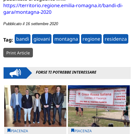
https://territorio.regione.emilia-romagna.it/bandi-di-
gara/montagna-2020
Pubblicato il 16 settembre 2020
bandi
giovani
montagna
regione
residenza
Tag:
Print Article
FORSE TI POTREBBE INTERESSARE
PIACENZA
PIACENZA