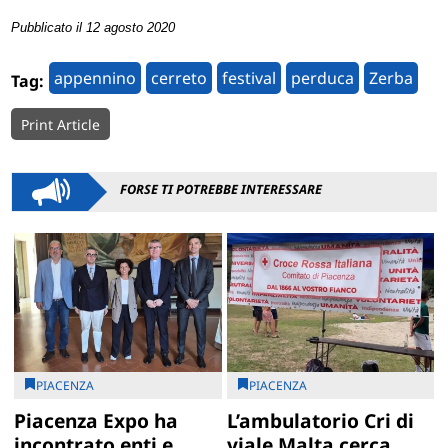
Pubblicato il 12 agosto 2020
appennino
cerreto
festival
perduca
Zerba
Tag:
Print Article
FORSE TI POTREBBE INTERESSARE
PIACENZA
PIACENZA
Piacenza Expo ha
L’ambulatorio Cri di
incontrato enti e
viale Malta cerca