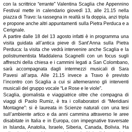
con la scrittrice “errante” Valentina Scaglia che Appennino
Festival mette in calendario giovedì 13, alle 21.15 nella
piazza di Travo: la rassegna in realtà si fa doppia, anzi tripla
e propone anche altri appuntamenti sulla Pietra Perduca e a
Cerignale.
A partire dalle 18 del 13 agosto infatti è in programma una
visita guidata all’antica pieve di Sant’Anna sulla Pietra
Perduca: la visita che vedrà intervenire anche Scaglia e la
polistrumentista Maddalena Scagnelli con un focus sugli
affreschi della chiesa e i cammini legati a San Colombano,
sarà accompagnata dagli intermezzi musicali di Sara
Pavesi all’arpa. Alle 21.15 invece a Travo è previsto
l’incontro con Scaglia a cui si alterneranno gli interventi
musicali del gruppo vocale “Le Rose e le viole”.
Scaglia, giornalista e viaggiatrice oltre che compagna di
viaggi di Paolo Rumiz, è tra i collaboratori di “Meridiani
Montagne”: si è laureata in Scienze naturali con una tesi
sull’ambiente artico e da anni cammina attraverso le aree
disabitate in Italia e in Europa, con impegnative traversate
in Islanda, Anatolia, Israele, Siberia, Canada, Bolivia. Ha