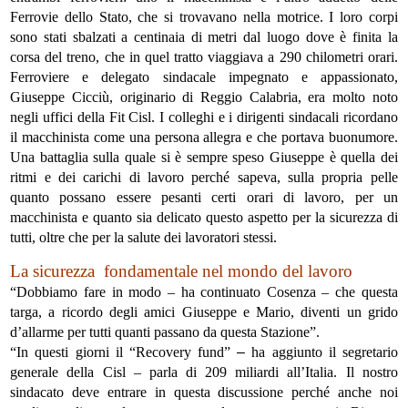
Ferrovie dello Stato, che si trovavano nella motrice. I loro corpi
sono stati sbalzati a centinaia di metri dal luogo dove è finita la
corsa del treno, che in quel tratto viaggiava a 290 chilometri orari.
Ferroviere e delegato sindacale impegnato e appassionato,
Giuseppe Cicciù, originario di Reggio Calabria, era molto noto
negli uffici della Fit Cisl. I colleghi e i dirigenti sindacali ricordano
il macchinista come una persona allegra e che portava buonumore.
Una battaglia sulla quale si è sempre speso Giuseppe è quella dei
ritmi e dei carichi di lavoro perché sapeva, sulla propria pelle
quanto possano essere pesanti certi orari di lavoro, per un
macchinista e quanto sia delicato questo aspetto per la sicurezza di
tutti, oltre che per la salute dei lavoratori stessi.
La sicurezza fondamentale nel mondo del lavoro
“Dobbiamo fare in modo – ha continuato Cosenza – che questa
targa, a ricordo degli amici Giuseppe e Mario, diventi un grido
d’allarme per tutti quanti passano da questa Stazione”.
“I
n questi giorni il “
Recovery fund”
–
ha aggiunto il segretario
generale della Cisl – parla di 209 miliardi all’Italia. Il nostro
sindacato deve entrare in questa discussione perché anche noi