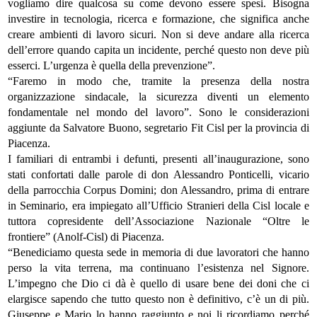
vogliamo dire qualcosa su come devono essere spesi. Bisogna
investire in tecnologia, ricerca e formazione, che significa anche
creare ambienti di lavoro sicuri. Non si deve andare alla ricerca
dell’errore quando capita un incidente, perché questo non deve più
esserci. L’urgenza è quella della prevenzione”.
“Faremo in modo che, tramite la presenza della nostra
organizzazione sindacale, la sicurezza diventi un elemento
fondamentale nel mondo del lavoro”. Sono le considerazioni
aggiunte da Salvatore Buono, segretario Fit Cisl per la provincia di
Piacenza.
I familiari di entrambi i defunti, presenti all’inaugurazione, sono
stati confortati dalle parole di don Alessandro Ponticelli, vicario
della parrocchia Corpus Domini; don Alessandro, prima di entrare
in Seminario, era impiegato all’Ufficio Stranieri della Cisl locale e
tuttora copresidente dell’Associazione Nazionale “Oltre le
frontiere” (Anolf-Cisl) di Piacenza.
“Benediciamo questa sede in memoria di due lavoratori che hanno
perso la vita terrena, ma continuano l’esistenza nel Signore.
L’impegno che Dio ci dà è quello di usare bene dei doni che ci
elargisce sapendo che tutto questo non è definitivo, c’è un di più.
Giuseppe e Mario lo hanno raggiunto e noi li ricordiamo perché