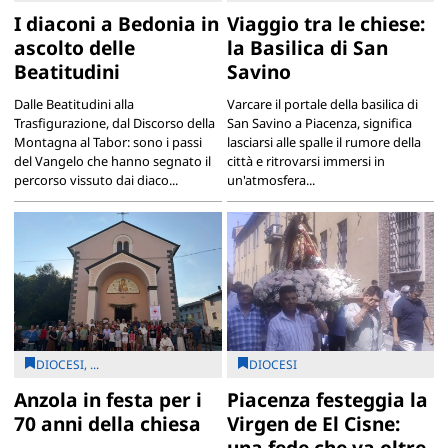
I diaconi a Bedonia in
Viaggio tra le chiese:
ascolto delle
la Basilica di San
Beatitudini
Savino
Dalle Beatitudini alla
Varcare il portale della basilica di
Trasfigurazione, dal Discorso della
San Savino a Piacenza, significa
Montagna al Tabor: sono i passi
lasciarsi alle spalle il rumore della
del Vangelo che hanno segnato il
città e ritrovarsi immersi in
percorso vissuto dai diaco...
un'atmosfera...
DIOCESI, ...
DIOCESI
Anzola in festa per i
Piacenza festeggia la
70 anni della chiesa
Virgen de El Cisne:
una fede che va oltre