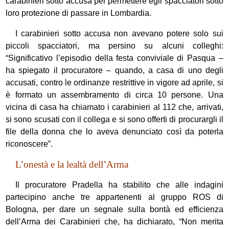
carabinieri sotto accusa per permettere egli spacciatori sotto
loro protezione di passare in Lombardia.
I carabinieri sotto accusa non avevano potere solo sui
piccoli spacciatori, ma persino su alcuni colleghi:
“Significativo l’episodio della festa conviviale di Pasqua –
ha spiegato il procuratore – quando, a casa di uno degli
accusati, contro le ordinanze restrittive in vigore ad aprile, si
è formato un assembramento di circa 10 persone. Una
vicina di casa ha chiamato i carabinieri al 112 che, arrivati,
si sono scusati con il collega e si sono offerti di procurargli il
file della donna che lo aveva denunciato così da poterla
riconoscere”.
L’onestà e la lealtà dell’Arma
Il procuratore Pradella ha stabilito che alle indagini
partecipino anche tre appartenenti al gruppo ROS di
Bologna, per dare un segnale sulla bontà ed efficienza
dell’Arma dei Carabinieri che, ha dichiarato, “Non merita