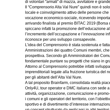
di volontari “armati” di mazza, avvitatore e grande
Il “Comprensorio Alta Val Nure” quindi non è solo
locale e coinvolgimento attivo delle persone che 
vocazione economico-sociale, ricevendo importanti
arrivando finalista al premio BITAC 2019 (Borsa de
spiccano infatti la promozione dell’educazione al
l’incremento dell’occupazione e l’innovazione inf
riconosce per uno sviluppo consapevole.
L’idea del Comprensorio è stata sostenuta e fatt
Amministrazioni dei quattro Comuni membri, che 
prospettiva. Secondo gli Amministratori dei Comuni
fondamentale puntare su progetti che siano in grad
Attorno al Comprensorio potrebbe infatti sviluppar
imprenditoriali legate alla fruizione turistica de
per gli abitanti dell’Alta Val Nure.
A tal proposito Brainfarm, consolidata realtà piace
Only4U, tour operator e DMC italiana con sede 
attività, organizzazione, comunicazione e promo-
i comuni e gli operatori del territorio, con l’obietti
sportivo e di divertimento d’interesse internazio
un concept strutturato da replicarsi in altri territori