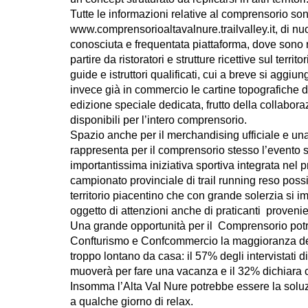
Tutte le informazioni relative al comprensorio sono
www.comprensorioaltavalnure.trailvalley.it, di nu
conosciuta e frequentata piattaforma, dove sono reg
partire da ristoratori e strutture ricettive sul ter
guide e istruttori qualificati, cui a breve si agg
invece già in commercio le cartine topografiche de
edizione speciale dedicata, frutto della collabora
disponibili per l’intero comprensorio.
Spazio anche per il merchandising ufficiale e una
rappresenta per il comprensorio stesso l’evento s
importantissima iniziativa sportiva integrata nel 
campionato provinciale di trail running reso possi
territorio piacentino che con grande solerzia si 
oggetto di attenzioni anche di praticanti provenienti
Una grande opportunità per il Comprensorio potr
Confturismo e Confcommercio la maggioranza degl
troppo lontano da casa: il 57% degli intervistati 
muoverà per fare una vacanza e il 32% dichiara c
Insomma l’Alta Val Nure potrebbe essere la solu
a qualche giorno di relax.