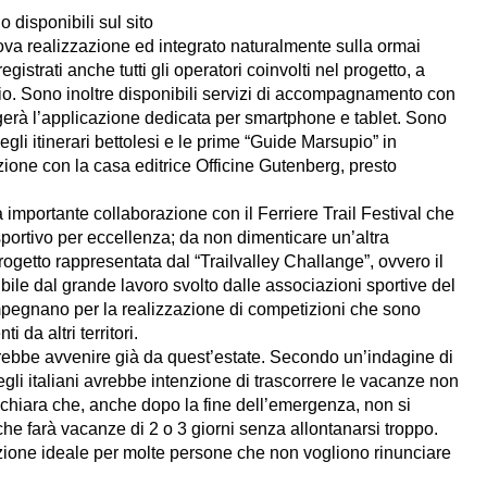
 disponibili sul sito
ova realizzazione ed integrato naturalmente sulla ormai
istrati anche tutti gli operatori coinvolti nel progetto, a
ritorio. Sono inoltre disponibili servizi di accompagnamento con
iungerà l’applicazione dedicata per smartphone e tablet. Sono
gli itinerari bettolesi e le prime “Guide Marsupio” in
zione con la casa editrice Officine Gutenberg, presto
 importante collaborazione con il Ferriere Trail Festival che
portivo per eccellenza; da non dimenticare un’altra
progetto rappresentata dal “Trailvalley Challange”, ovvero il
bile dal grande lavoro svolto dalle associazioni sportive del
impegnano per la realizzazione di competizioni che sono
 da altri territori.
ebbe avvenire già da quest’estate. Secondo un’indagine di
i italiani avrebbe intenzione di trascorrere le vacanze non
dichiara che, anche dopo la fine dell’emergenza, non si
he farà vacanze di 2 o 3 giorni senza allontanarsi troppo.
zione ideale per molte persone che non vogliono rinunciare