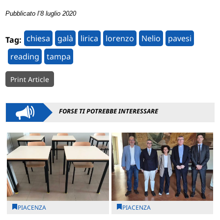
Pubblicato l’8 luglio 2020
chiesa
galà
lirica
lorenzo
Nelio
pavesi
Tag:
reading
tampa
Print Article
FORSE TI POTREBBE INTERESSARE
PIACENZA
PIACENZA