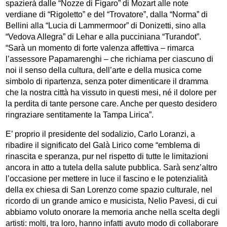
spazierà dalle “Nozze di Figaro” di Mozart alle note
verdiane di “Rigoletto” e del “Trovatore”, dalla “Norma” di
Bellini alla “Lucia di Lammermoor” di Donizetti, sino alla
“Vedova Allegra” di Lehar e alla pucciniana “Turandot”.
“Sarà un momento di forte valenza affettiva – rimarca
l’assessore Papamarenghi – che richiama per ciascuno di
noi il senso della cultura, dell’arte e della musica come
simbolo di ripartenza, senza poter dimenticare il dramma
che la nostra città ha vissuto in questi mesi, né il dolore per
la perdita di tante persone care. Anche per questo desidero
ringraziare sentitamente la Tampa Lirica”.
E’ proprio il presidente del sodalizio, Carlo Loranzi, a
ribadire il significato del Galà Lirico come “emblema di
rinascita e speranza, pur nel rispetto di tutte le limitazioni
ancora in atto a tutela della salute pubblica. Sarà senz’altro
l’occasione per mettere in luce il fascino e le potenzialità
della ex chiesa di San Lorenzo come spazio culturale, nel
ricordo di un grande amico e musicista, Nelio Pavesi, di cui
abbiamo voluto onorare la memoria anche nella scelta degli
artisti: molti, tra loro, hanno infatti avuto modo di collaborare