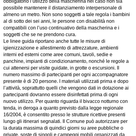
obbligatorio l’utilizzo della mascherina nel caso non sia
possibile mantenere il distanziamento interpersonale di
almeno un metro. Non sono soggetti a tale regola i bambini
al di sotto dei sei anni, le persone con disabilità non
compatibili con l’uso continuativo della mascherina e i
soggetti che se ne prendono cura.
Le linee guida riportano anche tutte le misure di
igienizzazione e allestimento di attrezzature, ambienti
interni ed esterni come aree comuni, tavoli, sedie e
panchine, impianti di condizionamento, nonché le regole a
cui attenersi per visite guidate, in grotte o escursioni. Il
numero massimo di partecipanti per ogni accompagnatore
presente è di 20 persone. I materiali utilizzati prima e dopo
l’attività, soprattutto quelli che vengono dati in dotazione ai
partecipanti dovranno essere disinfettati prima di ogni
nuovo utilizzo. Per quanto riguarda il bivacco notturno con
tenda, in deroga a quanto previsto dalla legge regionale
16/2004, è consentito presso le strutture ricettive presenti
lungo gli itinerari segnalati. Il Comune può autorizzare per
la durata massima di quindici giorni su aree pubbliche o
private, soste di singoli e campeggi mobili organizzati da