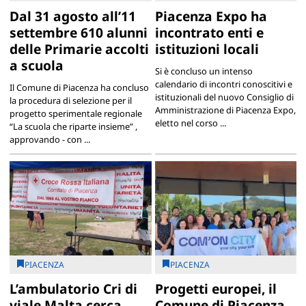
Dal 31 agosto all’11
Piacenza Expo ha
settembre 610 alunni
incontrato enti e
delle Primarie accolti
istituzioni locali
a scuola
Si è concluso un intenso
calendario di incontri conoscitivi e
Il Comune di Piacenza ha concluso
istituzionali del nuovo Consiglio di
la procedura di selezione per il
Amministrazione di Piacenza Expo,
progetto sperimentale regionale
eletto nel corso ...
“La scuola che riparte insieme” ,
approvando - con ...
PIACENZA
PIACENZA
L’ambulatorio Cri di
Progetti europei, il
viale Malta cerca
Comune di Piacenza