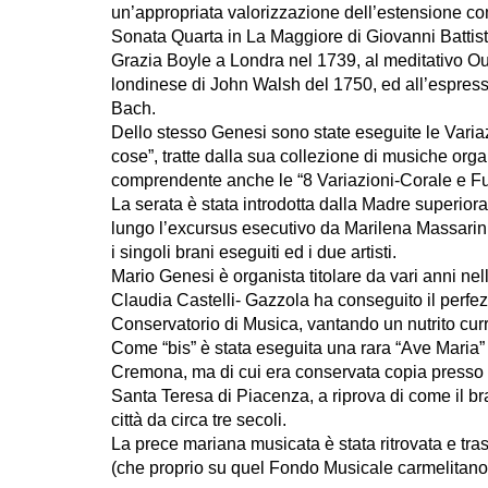
un’appropriata valorizzazione dell’estensione c
Sonata Quarta in La Maggiore di Giovanni Battista
Grazia Boyle a Londra nel 1739, al meditativo Ouv
londinese di John Walsh del 1750, ed all’espre
Bach.
Dello stesso Genesi sono state eseguite le Variazio
cose”, tratte dalla sua collezione di musiche or
comprendente anche le “8 Variazioni-Corale e F
La serata è stata introdotta dalla Madre superiora
lungo l’excursus esecutivo da Marilena Massarini 
i singoli brani eseguiti ed i due artisti.
Mario Genesi è organista titolare da vari anni ne
Claudia Castelli- Gazzola ha conseguito il perfezi
Conservatorio di Musica, vantando un nutrito curr
Come “bis” è stata eseguita una rara “Ave Maria”
Cremona, ma di cui era conservata copia presso l
Santa Teresa di Piacenza, a riprova di come il b
città da circa tre secoli.
La prece mariana musicata è stata ritrovata e tr
(che proprio su quel Fondo Musicale carmelitano 