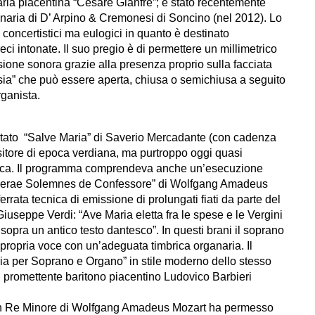
ria piacentina “Cesare Gianfrè”; è stato recentemente
ganaria di D’ Arpino & Cremonesi di Soncino (nel 2012). Lo
 concertistici ma eulogici in quanto è destinato
eci intonate. Il suo pregio è di permettere un millimetrico
ione sonora grazie alla presenza proprio sulla facciata
losia” che può essere aperta, chiusa o semichiusa a seguito
rganista.
etato “Salve Maria” di Saverio Mercadante (con cadenza
sitore di epoca verdiana, ma purtroppo oggi quasi
istica. Il programma comprendeva anche un’esecuzione
sperae Solemnes de Confessore” di Wolfgang Amadeus
rrata tecnica di emissione di prolungati fiati da parte del
iuseppe Verdi: “Ave Maria eletta fra le spese e le Vergini
sopra un antico testo dantesco”. In questi brani il soprano
ropria voce con un’adeguata timbrica organaria. Il
a per Soprano e Organo” in stile moderno dello stesso
promettente baritono piacentino Ludovico Barbieri
 in Re Minore di Wolfgang Amadeus Mozart ha permesso