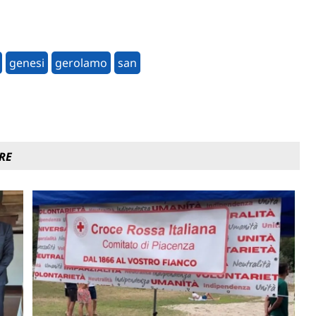
genesi
gerolamo
san
RE