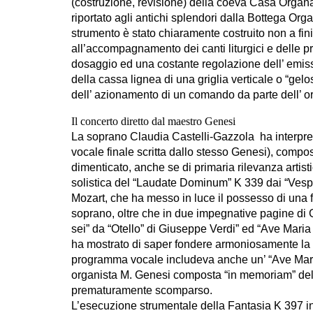
(costruzione, revisione) della coeva Casa Organa
riportato agli antichi splendori dalla Bottega Or
strumento è stato chiaramente costruito non a fini
all’accompagnamento dei canti liturgici e delle pr
dosaggio ed una costante regolazione dell’ emiss
della cassa lignea di una griglia verticale o “ge
dell’ azionamento di un comando da parte dell’ o
Il concerto diretto dal maestro Genesi
La soprano Claudia Castelli-Gazzola ha interpr
vocale finale scritta dallo stesso Genesi), compo
dimenticato, anche se di primaria rilevanza art
solistica del “Laudate Dominum” K 339 dai “Ve
Mozart, che ha messo in luce il possesso di una fe
soprano, oltre che in due impegnative pagine di G
sei” da “Otello” di Giuseppe Verdi” ed “Ave Maria 
ha mostrato di saper fondere armoniosamente la p
programma vocale includeva anche un’ “Ave Mari
organista M. Genesi composta “in memoriam” del 
prematuramente scomparso.
L’esecuzione strumentale della Fantasia K 397