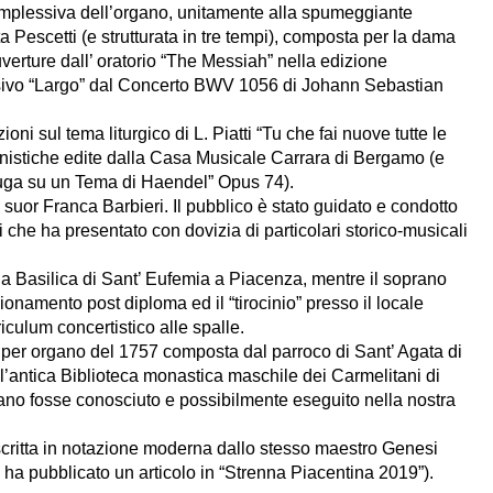
omplessiva dell’organo, unitamente alla spumeggiante
 Pescetti (e strutturata in tre tempi), composta per la dama
erture dall’ oratorio “The Messiah” nella edizione
ssivo “Largo” dal Concerto BWV 1056 di Johann Sebastian
ni sul tema liturgico di L. Piatti “Tu che fai nuove tutte le
ganistiche edite dalla Casa Musicale Carrara di Bergamo (e
uga su un Tema di Haendel” Opus 74).
 suor Franca Barbieri. Il pubblico è stato guidato e condotto
che ha presentato con dovizia di particolari storico-musicali
lla Basilica di Sant’ Eufemia a Piacenza, mentre il soprano
onamento post diploma ed il “tirocinio” presso il locale
iculum concertistico alle spalle.
 per organo del 1757 composta dal parroco di Sant’ Agata di
’antica Biblioteca monastica maschile dei Carmelitani di
rano fosse conosciuto e possibilmente eseguito nella nostra
ascritta in notazione moderna dallo stesso maestro Genesi
ha pubblicato un articolo in “Strenna Piacentina 2019”).