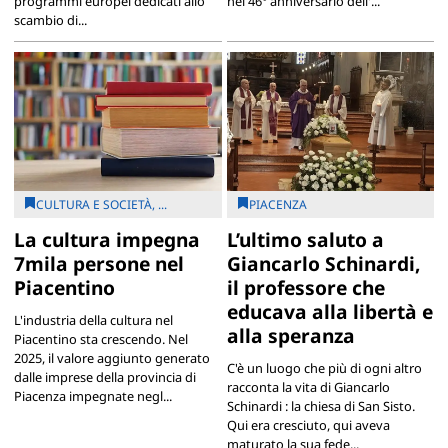
programmi europei dedicati allo
nel 46° anniversario dell'...
scambio di...
CULTURA E SOCIETÀ, ...
PIACENZA
La cultura impegna
L’ultimo saluto a
7mila persone nel
Giancarlo Schinardi,
Piacentino
il professore che
educava alla libertà e
L'industria della cultura nel
alla speranza
Piacentino sta crescendo. Nel
2025, il valore aggiunto generato
C'è un luogo che più di ogni altro
dalle imprese della provincia di
racconta la vita di Giancarlo
Piacenza impegnate negl...
Schinardi : la chiesa di San Sisto.
Qui era cresciuto, qui aveva
maturato la sua fede...