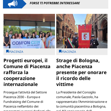
FORSE TI POTREBBE INTERESSARE
PIACENZA
PIACENZA
Progetti europei, il
Strage di Bologna,
Comune di Piacenza
anche Piacenza
rafforza la
presente per onorare
cooperazione
il ricordo delle
internazionale
vittime
Prosegue l'attività del Settore
La Presidente del Consiglio
Piacenza 2030 – Europa e
comunale, Paola Gazzolo, ha
Fundraising del Comune di
rappresentato l'Amministrazione e
Piacenza nell’ambito dei
la comunità piacentina a Bologna,
programmi europei dedicati allo
nel 46° anniversario dell'...