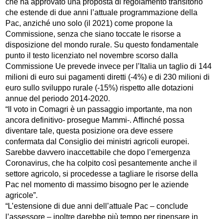
che ha approvato una proposta di regolamento transitorio
che estende di due anni l’attuale programmazione della
Pac, anziché uno solo (il 2021) come propone la
Commissione, senza che siano toccate le risorse a
disposizione del mondo rurale. Su questo fondamentale
punto il testo licenziato nel novembre scorso dalla
Commissione Ue prevede invece per l’Italia un taglio di 144
milioni di euro sui pagamenti diretti (-4%) e di 230 milioni di
euro sullo sviluppo rurale (-15%) rispetto alle dotazioni
annue del periodo 2014-2020.
“Il voto in Comagri è un passaggio importante, ma non
ancora definitivo- prosegue Mammi-. Affinché possa
diventare tale, questa posizione ora deve essere
confermata dal Consiglio dei ministri agricoli europei.
Sarebbe davvero inaccettabile che dopo l’emergenza
Coronavirus, che ha colpito così pesantemente anche il
settore agricolo, si procedesse a tagliare le risorse della
Pac nel momento di massimo bisogno per le aziende
agricole”.
“L’estensione di due anni dell’attuale Pac – conclude
l’assessore – inoltre darebbe più tempo per ripensare in