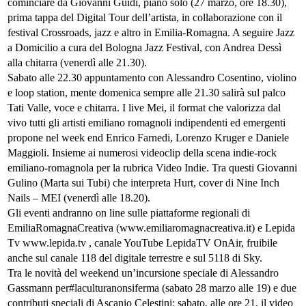
cominciare da Giovanni Guidi, piano solo (27 marzo, ore 18.30),
prima tappa del Digital Tour dell’artista, in collaborazione con il
festival Crossroads, jazz e altro in Emilia-Romagna. A seguire Jazz
a Domicilio a cura del Bologna Jazz Festival, con Andrea Dessì
alla chitarra (venerdì alle 21.30).
Sabato alle 22.30 appuntamento con Alessandro Cosentino, violino
e loop station, mente domenica sempre alle 21.30 salirà sul palco
Tati Valle, voce e chitarra. I live Mei, il format che valorizza dal
vivo tutti gli artisti emiliano romagnoli indipendenti ed emergenti
propone nel week end Enrico Farnedi, Lorenzo Kruger e Daniele
Maggioli. Insieme ai numerosi videoclip della scena indie-rock
emiliano-romagnola per la rubrica Video Indie. Tra questi Giovanni
Gulino (Marta sui Tubi) che interpreta Hurt, cover di Nine Inch
Nails – MEI (venerdì alle 18.20).
Gli eventi andranno on line sulle piattaforme regionali di
EmiliaRomagnaCreativa (www.emiliaromagnacreativa.it) e Lepida
Tv www.lepida.tv , canale YouTube LepidaTV OnAir, fruibile
anche sul canale 118 del digitale terrestre e sul 5118 di Sky.
Tra le novità del weekend un’incursione speciale di Alessandro
Gassmann per#laculturanonsiferma (sabato 28 marzo alle 19) e due
contributi speciali di Ascanio Celestini: sabato, alle ore 21, il video