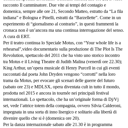
racconto Il camminatore. Due vite ai tempi del contagio e
domenica, sempre alle ore 21, Secondo Matteo, estratto da “La fila
indiana” e Bologna e Pinelli, estratti da “Barzellette”. Come in un
esperimento di “giornalismo al contrario”, in questi frammenti la
cronaca non è un’ancora ma una continua interrogazione del senso.
A cura di ERT.
Per il teatro continua lo Speciale Motus, con “Your whole life is a
rehearsal”,video documentario sulla produzione di The Plot Is The
Revolution, spettacolo del 2011 che ha visto uno storico incontro
tra Motus e il Living Theatre di Judith Malina (venerdì ore 22.30);
King Arthur, un’opera musicale di Henry Purcell in cui gli eventi
raccontati dal poeta John Dryden vengono “corrotti” nella loro
trama da Motus, per evocare gli scenari delle guerre del futuro
(sabato ore 23) e MDLSX, opera diventata cult in tutto il mondo,
prodotta nel 2015 e ancora in tournée nei principali festival
internazionali. Lo spettacolo, che ha un’originale forma di Dj/Vj
set, vede l’attrice totem della compagnia, ovvero Silvia Calderoni,
impegnata in una sorta di inno lisergico e solitario alla libertà di
divenire quello che si è (domenica ore 20).
Per la danza internazionale sabato alle 21.30 è in programma