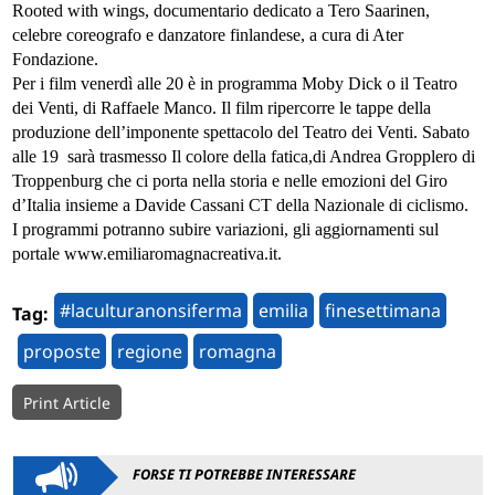
Rooted with wings, documentario dedicato a Tero Saarinen,
celebre coreografo e danzatore finlandese, a cura di Ater
Fondazione.
Per i film venerdì alle 20 è in programma Moby Dick o il Teatro
dei Venti, di Raffaele Manco. Il film ripercorre le tappe della
produzione dell’imponente spettacolo del Teatro dei Venti. Sabato
alle 19 sarà trasmesso Il colore della fatica,di Andrea Gropplero di
Troppenburg che ci porta nella storia e nelle emozioni del Giro
d’Italia insieme a Davide Cassani CT della Nazionale di ciclismo.
I programmi potranno subire variazioni, gli aggiornamenti sul
portale www.emiliaromagnacreativa.it.
#laculturanonsiferma
emilia
finesettimana
Tag:
proposte
regione
romagna
Print Article
FORSE TI POTREBBE INTERESSARE