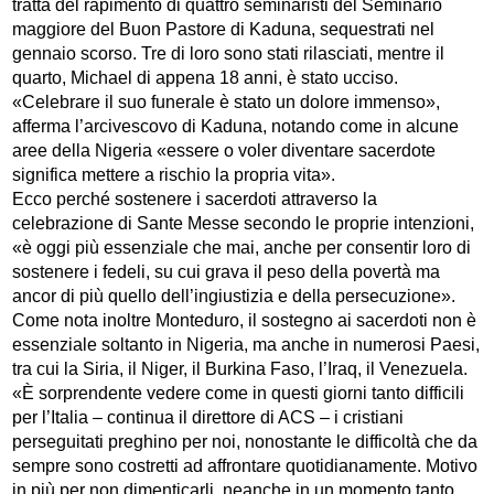
tratta del rapimento di quattro seminaristi del Seminario
maggiore del Buon Pastore di Kaduna, sequestrati nel
gennaio scorso. Tre di loro sono stati rilasciati, mentre il
quarto, Michael di appena 18 anni, è stato ucciso.
«Celebrare il suo funerale è stato un dolore immenso»,
afferma l’arcivescovo di Kaduna, notando come in alcune
aree della Nigeria «essere o voler diventare sacerdote
significa mettere a rischio la propria vita».
Ecco perché sostenere i sacerdoti attraverso la
celebrazione di Sante Messe secondo le proprie intenzioni,
«è oggi più essenziale che mai, anche per consentir loro di
sostenere i fedeli, su cui grava il peso della povertà ma
ancor di più quello dell’ingiustizia e della persecuzione».
Come nota inoltre Monteduro, il sostegno ai sacerdoti non è
essenziale soltanto in Nigeria, ma anche in numerosi Paesi,
tra cui la Siria, il Niger, il Burkina Faso, l’Iraq, il Venezuela.
«È sorprendente vedere come in questi giorni tanto difficili
per l’Italia – continua il direttore di ACS – i cristiani
perseguitati preghino per noi, nonostante le difficoltà che da
sempre sono costretti ad affrontare quotidianamente. Motivo
in più per non dimenticarli, neanche in un momento tanto