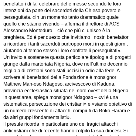
benefattori di far celebrare delle messe secondo le loro
intenzioni da parte dei sacerdoti della Chiesa povera e
perseguitata. «In un momento tanto drammatico quale
quello che stiamo vivendo – afferma il direttore di ACS
Alessandro Monteduro – ciò che più ci unisce è la
preghiera. Ed è per questo che invitiamo i nostri benefattori
a ricordare i tanti sacerdoti purtroppo morti in questi giorni,
aiutando al tempo stesso i loro confratelli perseguitati».
Un invito a sostenere questa particolare tipologia di progetti
giunge dalla martoriata Nigeria, dove nell’ultimo decennio
migliaia di cristiani sono stati uccisi in odio alla fede. A
scrivere ai benefattori della Fondazione è monsignor
Matthew Man-oso Ndagoso, arcivescovo di Kaduna,
provincia ecclesiastica situata nel nord-ovest della Nigeria.
In quest’area, spiega monsignor Ndagoso – «vi è una
sistematica persecuzione dei cristiani» e «siamo obiettivo di
un numero crescente di attacchi compiuti da Boko Haram e
da altri gruppi fondamentalisti».
Il presule ricorda in particolare uno dei tragici attacchi
anticristiani che di recente hanno colpito la sua diocesi. Si