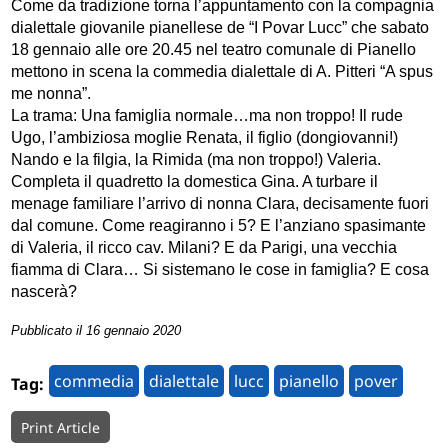
Come da tradizione torna l’appuntamento con la compagnia
dialettale giovanile pianellese de “I Povar Lucc” che sabato
18 gennaio alle ore 20.45 nel teatro comunale di Pianello
mettono in scena la commedia dialettale di A. Pitteri “A spus
me nonna”.
La trama: Una famiglia normale…ma non troppo! Il rude
Ugo, l’ambiziosa moglie Renata, il figlio (dongiovanni!)
Nando e la filgia, la Rimida (ma non troppo!) Valeria.
Completa il quadretto la domestica Gina. A turbare il
menage familiare l’arrivo di nonna Clara, decisamente fuori
dal comune. Come reagiranno i 5? E l’anziano spasimante
di Valeria, il ricco cav. Milani? E da Parigi, una vecchia
fiamma di Clara… Si sistemano le cose in famiglia? E cosa
nascerà?
Pubblicato il 16 gennaio 2020
commedia
dialettale
lucc
pianello
pover
Tag:
Print Article