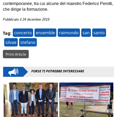
contemporanee, tra cui alcune del maestro Federico Perotti,
che dirige la formazione.
Pubblicato il 24 dicembre 2019
concerto
ensemble
raimondo
san
santo
Tag:
silvae
stefano
Print Article
FORSE TI POTREBBE INTERESSARE