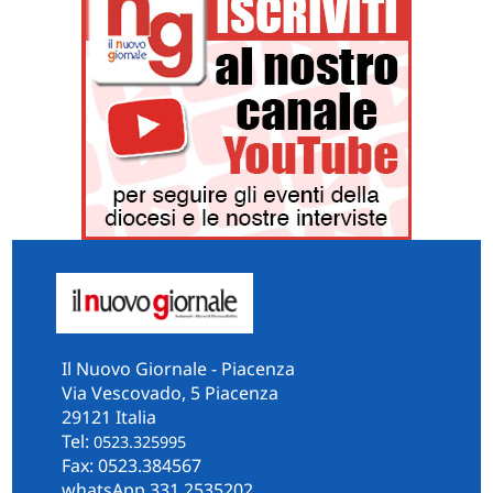
Il Nuovo Giornale - Piacenza
Via Vescovado, 5 Piacenza
29121 Italia
Tel:
0523.325995
Fax: 0523.384567
whatsApp 331.2535202