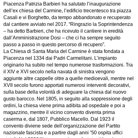
Piacenza Patrizia Barbieri ha salutato l’inaugurazione
dell’ex chiesa del Carmine, l’edificio trecentesco tra piazza
Casali e vi Borghetto, da tempo abbandonato e recuperato
dal cantiere avviato nel 2017. “Ringrazio la Soprintendenza
– ha detto Barbieri, che ha ricevuto il cantiere in eredità
dall’Amministrazione Dosi – che ci ha sempre seguito
passo a passo in questo percorso di recupero”.
La Chiesa di Santa Maria del Carmine è stata fondata a
Piacenza nel 1334 dai Padri Carmelitani. L’impianto
originario ha subito nel tempo numerose trasformazioni. Tra
il XIV e XVI secolo nella navata di sinistra vengono
aggiunte altre cappelle oltre a quelle medioevali, mentre nel
XVII secolo furono apportati numerosi interventi decorativi,
sulla base della volontà di adeguare la chiesa dal nuovo
gusto barocco. Nel 1805, in seguito alla soppressione degli
ordini, la chiesa viene prima adibita ad ospedale e poi a
magazzino, mentre il vicino convento diventa prima
caserma e, dal 1807, Pubblico Macello. Dal 1923 il
convento diviene sede dell’organizzazione del Partito
nazionale fascista e a partire dagli anni ’50 ospita uffici