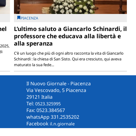
PIACENZA
nel
L’ultimo saluto a Giancarlo Schinardi, il
professore che educava alla libertà e
alla speranza
 2025,
di
C'è un luogo che più di ogni altro racconta la vita di Giancarlo
Schinardi : la chiesa di San Sisto. Qui era cresciuto, qui aveva
maturato la sua fede...
Il Nuovo Giornale - Piacenza
Via Vescovado, 5 Piacenza
29121 Italia
Tel:
0523.325995
Fax: 0523.384567
whatsApp 331.2535202
Facebook
il.n.giornale
Amministrazione Trasparente