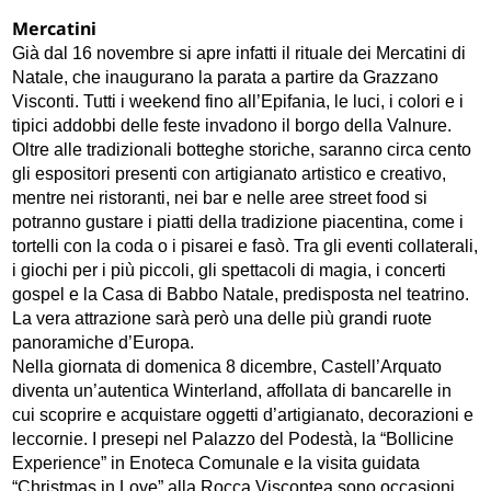
Mercatini
Già dal 16 novembre si apre infatti il rituale dei Mercatini di
Natale, che inaugurano la parata a partire da Grazzano
Visconti. Tutti i weekend fino all’Epifania, le luci, i colori e i
tipici addobbi delle feste invadono il borgo della Valnure.
Oltre alle tradizionali botteghe storiche, saranno circa cento
gli espositori presenti con artigianato artistico e creativo,
mentre nei ristoranti, nei bar e nelle aree street food si
potranno gustare i piatti della tradizione piacentina, come i
tortelli con la coda o i pisarei e fasò. Tra gli eventi collaterali,
i giochi per i più piccoli, gli spettacoli di magia, i concerti
gospel e la Casa di Babbo Natale, predisposta nel teatrino.
La vera attrazione sarà però una delle più grandi ruote
panoramiche d’Europa.
Nella giornata di domenica 8 dicembre, Castell’Arquato
diventa un’autentica Winterland, affollata di bancarelle in
cui scoprire e acquistare oggetti d’artigianato, decorazioni e
leccornie. I presepi nel Palazzo del Podestà, la “Bollicine
Experience” in Enoteca Comunale e la visita guidata
“Christmas in Love” alla Rocca Viscontea sono occasioni