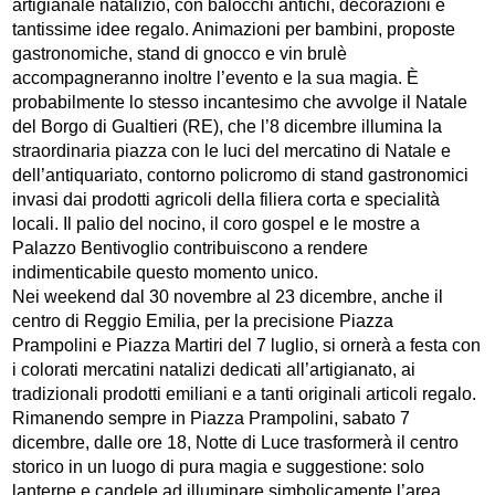
artigianale natalizio, con balocchi antichi, decorazioni e
tantissime idee regalo. Animazioni per bambini, proposte
gastronomiche, stand di gnocco e vin brulè
accompagneranno inoltre l’evento e la sua magia. È
probabilmente lo stesso incantesimo che avvolge il Natale
del Borgo di Gualtieri (RE), che l’8 dicembre illumina la
straordinaria piazza con le luci del mercatino di Natale e
dell’antiquariato, contorno policromo di stand gastronomici
invasi dai prodotti agricoli della filiera corta e specialità
locali. Il palio del nocino, il coro gospel e le mostre a
Palazzo Bentivoglio contribuiscono a rendere
indimenticabile questo momento unico.
Nei weekend dal 30 novembre al 23 dicembre, anche il
centro di Reggio Emilia, per la precisione Piazza
Prampolini e Piazza Martiri del 7 luglio, si ornerà a festa con
i colorati mercatini natalizi dedicati all’artigianato, ai
tradizionali prodotti emiliani e a tanti originali articoli regalo.
Rimanendo sempre in Piazza Prampolini, sabato 7
dicembre, dalle ore 18, Notte di Luce trasformerà il centro
storico in un luogo di pura magia e suggestione: solo
lanterne e candele ad illuminare simbolicamente l’area