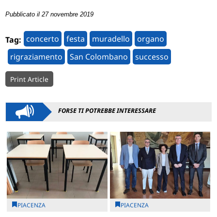
Pubblicato il 27 novembre 2019
concerto
festa
muradello
organo
Tag:
rigraziamento
San Colombano
successo
Print Article
FORSE TI POTREBBE INTERESSARE
PIACENZA
PIACENZA