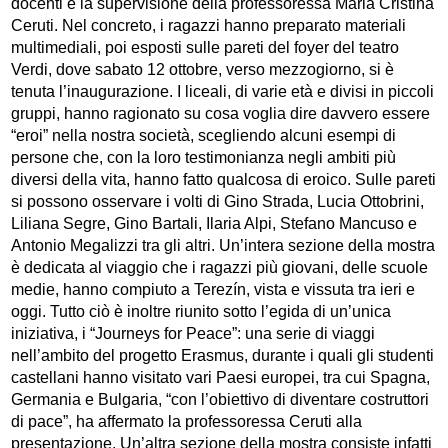
docenti e la supervisione della professoressa Maria Cristina
Ceruti. Nel concreto, i ragazzi hanno preparato materiali
multimediali, poi esposti sulle pareti del foyer del teatro
Verdi, dove sabato 12 ottobre, verso mezzogiorno, si è
tenuta l’inaugurazione. I liceali, di varie età e divisi in piccoli
gruppi, hanno ragionato su cosa voglia dire davvero essere
“eroi” nella nostra società, scegliendo alcuni esempi di
persone che, con la loro testimonianza negli ambiti più
diversi della vita, hanno fatto qualcosa di eroico. Sulle pareti
si possono osservare i volti di Gino Strada, Lucia Ottobrini,
Liliana Segre, Gino Bartali, Ilaria Alpi, Stefano Mancuso e
Antonio Megalizzi tra gli altri. Un’intera sezione della mostra
è dedicata al viaggio che i ragazzi più giovani, delle scuole
medie, hanno compiuto a Terezín, vista e vissuta tra ieri e
oggi. Tutto ciò è inoltre riunito sotto l’egida di un’unica
iniziativa, i “Journeys for Peace”: una serie di viaggi
nell’ambito del progetto Erasmus, durante i quali gli studenti
castellani hanno visitato vari Paesi europei, tra cui Spagna,
Germania e Bulgaria, “con l’obiettivo di diventare costruttori
di pace”, ha affermato la professoressa Ceruti alla
presentazione. Un’altra sezione della mostra consiste infatti