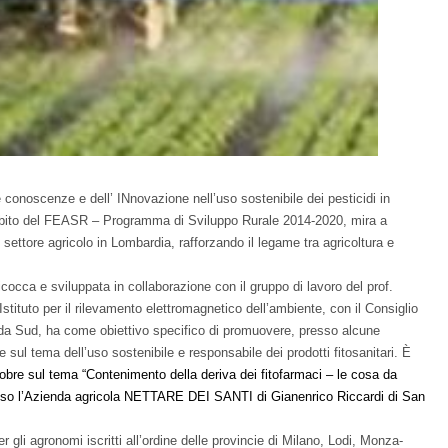
 conoscenze e dell’ INnovazione nell’uso sostenibile dei pesticidi in
mbito del FEASR – Programma di Sviluppo Rurale 2014-2020, mira a
settore agricolo in Lombardia, rafforzando il legame tra agricoltura e
icocca e sviluppata in collaborazione con il gruppo di lavoro del prof.
Istituto per il rilevamento elettromagnetico dell’ambiente, con il Consiglio
da Sud, ha come obiettivo specifico di promuovere, presso alcune
 sul tema dell’uso sostenibile e responsabile dei prodotti fitosanitari. È
tobre sul tema “Contenimento della deriva dei fitofarmaci – le cosa da
resso l’Azienda agricola NETTARE DEI SANTI di Gianenrico Riccardi di San
er gli agronomi iscritti all’ordine delle provincie di Milano, Lodi, Monza-