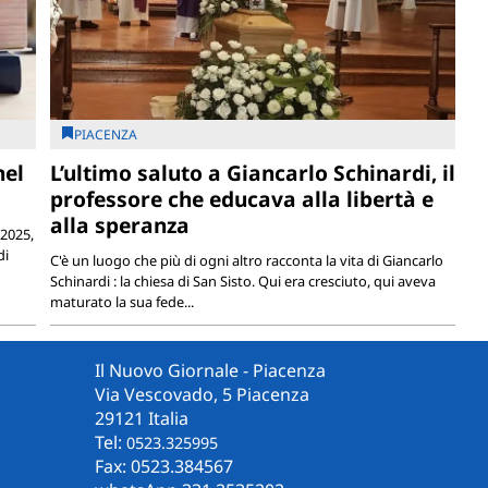
PIACENZA
nel
L’ultimo saluto a Giancarlo Schinardi, il
professore che educava alla libertà e
alla speranza
 2025,
di
C'è un luogo che più di ogni altro racconta la vita di Giancarlo
Schinardi : la chiesa di San Sisto. Qui era cresciuto, qui aveva
maturato la sua fede...
Il Nuovo Giornale - Piacenza
Via Vescovado, 5 Piacenza
29121 Italia
Tel:
0523.325995
Fax: 0523.384567