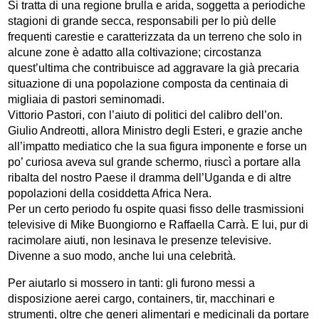
Si tratta di una regione brulla e arida, soggetta a periodiche
stagioni di grande secca, responsabili per lo più delle
frequenti carestie e caratterizzata da un terreno che solo in
alcune zone è adatto alla coltivazione; circostanza
quest’ultima che contribuisce ad aggravare la già precaria
situazione di una popolazione composta da centinaia di
migliaia di pastori seminomadi.
Vittorio Pastori, con l’aiuto di politici del calibro dell’on.
Giulio Andreotti, allora Ministro degli Esteri, e grazie anche
all’impatto mediatico che la sua figura imponente e forse un
po’ curiosa aveva sul grande schermo, riuscì a portare alla
ribalta del nostro Paese il dramma dell’Uganda e di altre
popolazioni della cosiddetta Africa Nera.
Per un certo periodo fu ospite quasi fisso delle trasmissioni
televisive di Mike Buongiorno e Raffaella Carrà. E lui, pur di
racimolare aiuti, non lesinava le presenze televisive.
Divenne a suo modo, anche lui una celebrità.
Per aiutarlo si mossero in tanti: gli furono messi a
disposizione aerei cargo, containers, tir, macchinari e
strumenti, oltre che generi alimentari e medicinali da portare