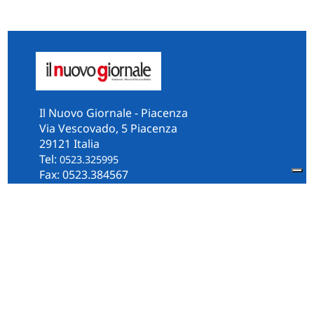
Il Nuovo Giornale - Piacenza
Via Vescovado, 5 Piacenza
29121 Italia
Tel:
0523.325995
Fax: 0523.384567
whatsApp 331.2535202
Facebook
il.n.giornale
Amministrazione Trasparente
Piacenza
Diocesi
Cultura e Società