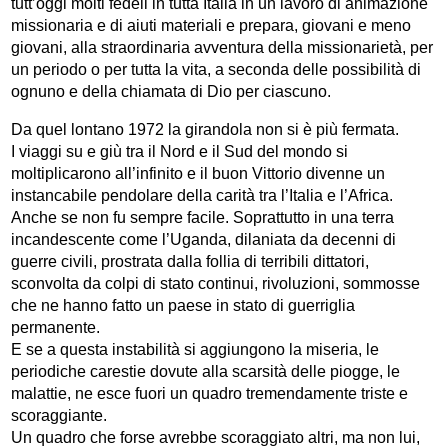
tutt’oggi molti fedeli in tutta Italia in un lavoro di animazione
missionaria e di aiuti materiali e prepara, giovani e meno
giovani, alla straordinaria avventura della missionarietà, per
un periodo o per tutta la vita, a seconda delle possibilità di
ognuno e della chiamata di Dio per ciascuno.
Da quel lontano 1972 la girandola non si è più fermata.
I viaggi su e giù tra il Nord e il Sud del mondo si
moltiplicarono all’infinito e il buon Vittorio divenne un
instancabile pendolare della carità tra l’Italia e l’Africa.
Anche se non fu sempre facile. Soprattutto in una terra
incandescente come l’Uganda, dilaniata da decenni di
guerre civili, prostrata dalla follia di terribili dittatori,
sconvolta da colpi di stato continui, rivoluzioni, sommosse
che ne hanno fatto un paese in stato di guerriglia
permanente.
E se a questa instabilità si aggiungono la miseria, le
periodiche carestie dovute alla scarsità delle piogge, le
malattie, ne esce fuori un quadro tremendamente triste e
scoraggiante.
Un quadro che forse avrebbe scoraggiato altri, ma non lui,