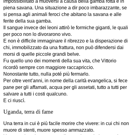
impossibilitato a muoversi a causa della gamba rotta e in
piena savana. Una situazione a dir poco imbarazzante, se
si pensa agli animali feroci che abitano la savana e alle
ferite della sua gamba.
Il sangue invece dei leoni attirò le formiche giganti, le quali
per poco non lo divorarono vivo.
E non è difficile immaginare il ribrezzo e la disperazione di
chi, immobilizzato da una frattura, non può difendersi dai
morsi di quelle piccole grandi belve.
Fu quello uno dei momenti della sua vita, che Vittorio
ricordò sempre con maggiore raccapriccio.
Nonostante tutto, nulla poté più fermarlo.
Per oltre vent’anni, in nome della carità evangelica, si fece
pane per gli affamati, acqua per gli assetati, tutto a tutti per
salvare a tutti i costi qualcuno.
E ci riuscì.
Uganda, terra di fame
Una terra in cui è più facile morire che vivere: in cui chi non
muore di stenti, muore spesso ammazzato.