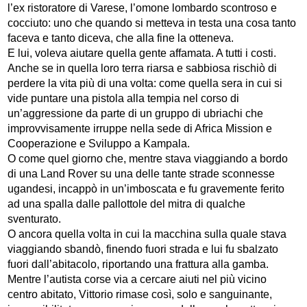
l’ex ristoratore di Varese, l’omone lombardo scontroso e
cocciuto: uno che quando si metteva in testa una cosa tanto
faceva e tanto diceva, che alla fine la otteneva.
E lui, voleva aiutare quella gente affamata. A tutti i costi.
Anche se in quella loro terra riarsa e sabbiosa rischiò di
perdere la vita più di una volta: come quella sera in cui si
vide puntare una pistola alla tempia nel corso di
un’aggressione da parte di un gruppo di ubriachi che
improvvisamente irruppe nella sede di Africa Mission e
Cooperazione e Sviluppo a Kampala.
O come quel giorno che, mentre stava viaggiando a bordo
di una Land Rover su una delle tante strade sconnesse
ugandesi, incappò in un’imboscata e fu gravemente ferito
ad una spalla dalle pallottole del mitra di qualche
sventurato.
O ancora quella volta in cui la macchina sulla quale stava
viaggiando sbandò, finendo fuori strada e lui fu sbalzato
fuori dall’abitacolo, riportando una frattura alla gamba.
Mentre l’autista corse via a cercare aiuti nel più vicino
centro abitato, Vittorio rimase così, solo e sanguinante,