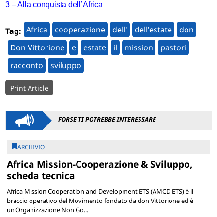
3 – Alla conquista dell’Africa
Africa
cooperazione
dell'
dell'estate
don
Tag:
Don Vittorione
e
estate
il
mission
pastori
racconto
sviluppo
Print Article
FORSE TI POTREBBE INTERESSARE
ARCHIVIO
Africa Mission-Cooperazione & Sviluppo,
scheda tecnica
Africa Mission Cooperation and Development ETS (AMCD ETS) è il
braccio operativo del Movimento fondato da don Vittorione ed è
un’Organizzazione Non Go...