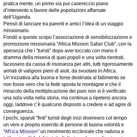
pratica mente, un primo sia pur casereccio piano
d’intervento a favore delle popolazioni affamate
dell’Uganda.
Pensò di lanciare tra parenti e amici l’idea di un viaggio
missionario.
Fondò a questo scopo l’associazione di sensibilizzazione e
promozione missionaria “Africa Mission Safari Club”, con la
speranza che i “turisti” dopo aver toccato con mano il
dramma della miseria di quei popoli e una volta rientrati,
facessero da cassa di risonanza per altri, tutti rigorosamente
armati di valigioni pieni di aiuti, da svuotare in Africa.
Un’iniziativa alla buona e forse destinata al fallimento se
non fosse vero che la fede sposta le montagne e che il
miracolo della moltiplicazione
dei pani non si è verificato
una sola volta nella storia, ma continua a ripetersi ancora
oggi, laddove c’è qualcuno disposto a credere e ad agire di
conseguenza.
I pochi, sparuti “finti” turisti degli inizi divennero col tempo
un vero e proprio esercito di persone di buona volontà e
Africa Mission
“
” un movimento ecclesiale che raduna a