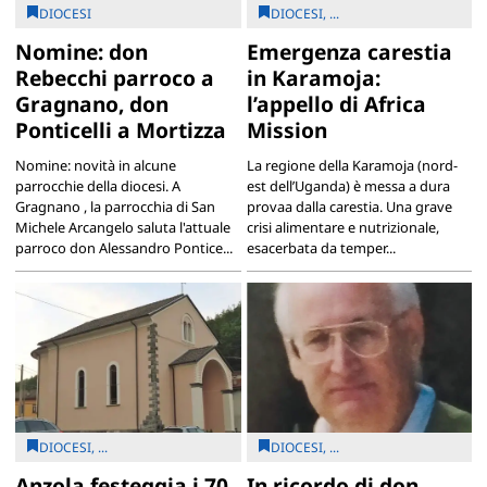
DIOCESI
DIOCESI, ...
Nomine: don
Emergenza carestia
Rebecchi parroco a
in Karamoja:
Gragnano, don
l’appello di Africa
Ponticelli a Mortizza
Mission
Nomine: novità in alcune
La regione della Karamoja (nord-
parrocchie della diocesi. A
est dell’Uganda) è messa a dura
Gragnano , la parrocchia di San
provaa dalla carestia. Una grave
Michele Arcangelo saluta l'attuale
crisi alimentare e nutrizionale,
parroco don Alessandro Pontice...
esacerbata da temper...
DIOCESI, ...
DIOCESI, ...
Anzola festeggia i 70
In ricordo di don