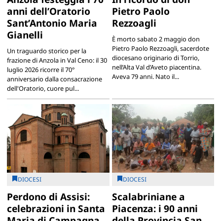
anni dell’Oratorio
Pietro Paolo
Sant’Antonio Maria
Rezzoagli
Gianelli
È morto sabato 2 maggio don
Pietro Paolo Rezzoagli, sacerdote
Un traguardo storico per la
diocesano originario di Torrio,
frazione di Anzola in Val Ceno: il 30
nell’Alta Val d’Aveto piacentina.
luglio 2026 ricorre il 70°
Aveva 79 anni. Nato il...
anniversario dalla consacrazione
dell'Oratorio, cuore pul...
DIOCESI
DIOCESI
Perdono di Assisi:
Scalabriniane a
celebrazioni in Santa
Piacenza: i 90 anni
Maria di Campagna
della Provincia San