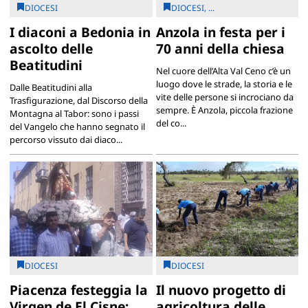
DIOCESI
DIOCESI, ...
I diaconi a Bedonia in
Anzola in festa per i
ascolto delle
70 anni della chiesa
Beatitudini
Nel cuore dell’Alta Val Ceno c’è un
luogo dove le strade, la storia e le
Dalle Beatitudini alla
vite delle persone si incrociano da
Trasfigurazione, dal Discorso della
sempre. È Anzola, piccola frazione
Montagna al Tabor: sono i passi
del co...
del Vangelo che hanno segnato il
percorso vissuto dai diaco...
DIOCESI
DIOCESI
Piacenza festeggia la
Il nuovo progetto di
Virgen de El Cisne:
agricoltura delle