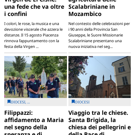
una fede che va oltre
Scalabriniane in
i confini
Mozambico
I colori, le rose, la musica e una
Nel contesto delle celebrazioni per
devozione viscerale che azzera le
i 90 anni della Provincia San
distanze. Il 15 agosto Piacenza
Giuseppe, le Suore Missionarie
rinnova l’appuntamento con la
Scalabriniane presentano una
festa della Virgen ...
nuova iniziativa nel seg...
DIOCESI, ...
DIOCESI
Filippazzi:
Viaggio tra le chiese.
affidamento a Maria
Santa Brigida, la
nel segno della
chiesa dei pellegrini e
speranza e di
della Pace di